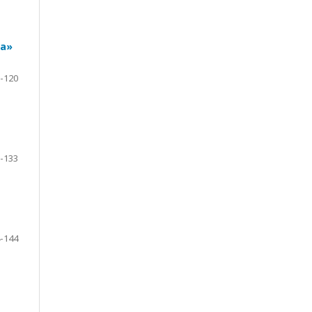
ма»
-120
-133
-144