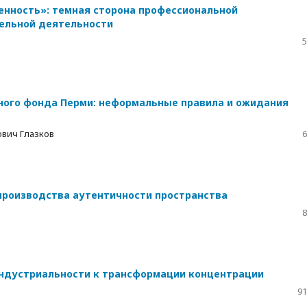
нность»: темная сторона профессиональной
ельной деятельности
5
ного фонда Перми: неформальные правила и ожидания
ович Глазков
6
производства аутентичности пространства
8
индустриальности к трансформации концентрации
91