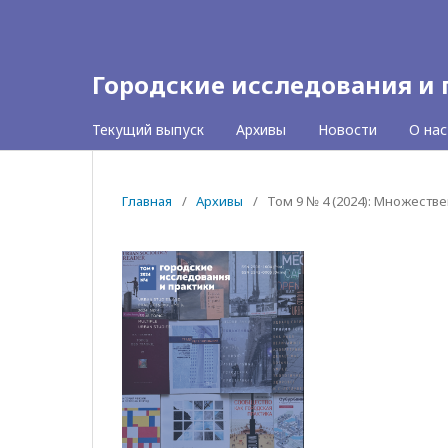
Городские исследования и
Текущий выпуск
Архивы
Новости
О на
Главная
/
Архивы
/
Том 9 № 4 (2024): Множеств