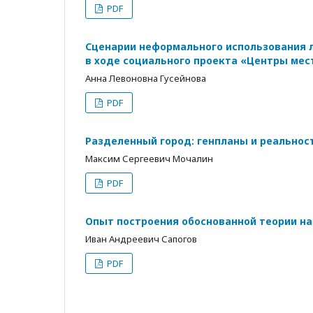
PDF
Сценарии неформального использования 
в ходе социального проекта «Центры мес
Анна Левоновна Гусейнова
PDF
Разделенный город: генпланы и реальност
Максим Сергеевич Мочалин
PDF
Опыт построения обоснованной теории н
Иван Андреевич Сапогов
PDF