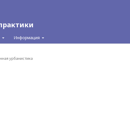
 практики
с
Информация
енная урбанистика