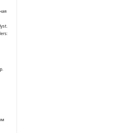
ьная
yst.
ers:
p.
ом