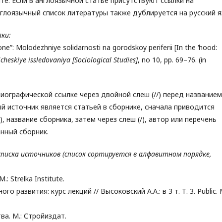
е. Если в англоязычной статье присутствуют ссылки на
нглоязычный список литературы также дублируется на русский я
ки:
one”: Molodezhniye solidarnosti na gorodskoy periferii [In the ‘hood:
icheskiye
issledovaniya
[
Sociological
Studies
]
, no 10, pp. 69–76. (in
иографической ссылке через двойной слеш (//) перед названием
ый источник является статьей в сборнике, сначала приводится
), название сборника, затем через слеш (/), автор или перечень
нный сборник.
списка источников (список сортируется в алфавитном порядке,
 Strelka Institute.
о развития: курс лекций // Высоковский А.А.: в 3 т. Т. 3. Public. 
ва. М.: Стройиздат.