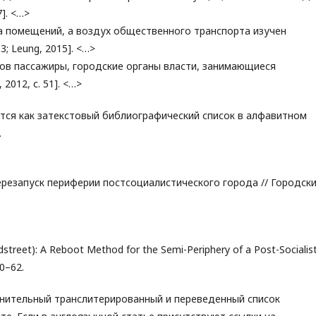
]. <…>
а помещений, а воздух общественного транспорта изучен
3; Leung, 2015]. <…>
ов пассажиры, городские органы власти, занимающиеся
2012, с. 51]. <…>
тся как затекстовый библиографический список в алфавитном
.
перезапуск периферии постсоциалистического города // Городск
dstreet): A Reboot Method for the Semi-Periphery of a Post-Socialis
40–62.
нительный транслитерированный и переведенный список