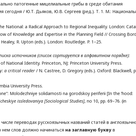
циально патогенные мицелиальные грибы в среде обитания
сегодня / Ю.Т. Дьяков, Ю.В. Сергеев (ред.). Т. 1. М.: Национал
he National: a Radical Approach to Regional Inequality. London: Catal
low of Knowledge and Expertise in the Planning Field // Crossing Bord
 Healey, R. Upton (eds.). London: Routledge. P. 1–25.
писка источников (список сортируется в алфавитном порядке):
 of National Identity. Princeton, NJ: Princeton University Press.
: a critical reader
/ N. Castree, D. Gregory (eds.). Oxford: Blackwell, p
bia University Press.
one”: Molodezhniye solidarnosti na gorodskoy periferii [In the ‘hood:
icheskiye
issledovaniya
[
Sociological
Studies
]
, no 10, pp. 69–76. (in
м числе переводах русскоязычных названий статей в англоязычн
в нем слов должно начинаться
на заглавную букву
в