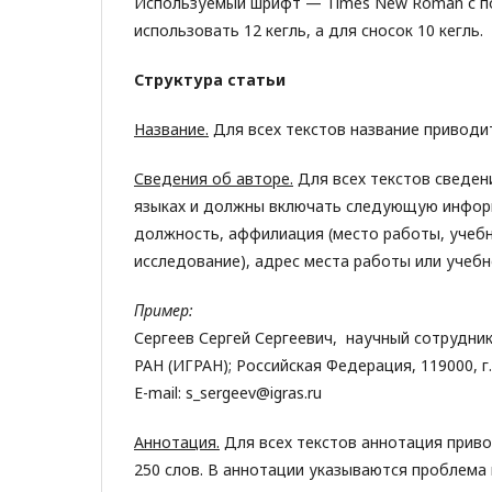
Используемый шрифт — Times New Roman с п
использовать 12 кегль, а для сносок 10 кегль.
Структура статьи
Название.
Для всех текстов название приводит
Сведения об авторе.
Для всех текстов сведени
языках и должны включать следующую информ
должность, аффилиация (место работы, учебн
исследование), адрес места работы или учебн
Пример:
Сергеев Сергей Сергеевич, научный сотрудни
РАН (ИГРАН); Российская Федерация, 119000, г.
E-mail: s_sergeev@igras.ru
Аннотация.
Для всех текстов аннотация приво
250 слов. В аннотации указываются проблема