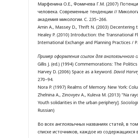
Марфенина О.Е., Фомичева Г.М. (2007) Потен
человека. Современные тенденции // Микология 
академия микологии. С. 235–266.
Amin A., Massey D., Thrift N. (2003) Decentering t
Healey P. (2010) Introduction: the Transnational F
International Exchange and Planning Practices / P.
Пример оформления ссылок для англоязычного с
Gillis J. (ed.) (1994) Commemorations: The Politics
Harvey D. (2006) Space as a keyword.
David Harvey
270–94.
Nora P. (1997) Realms of Memory. New York: Colum
Zhelnina A., Zinovyev A., Kuleva M. (2013) “Na ray
Youth solidarities in the urban periphery].
Sociolog
Russian)
Во всех англоязычных названиях статей, в то
списке источников, каждое из содержащихся 