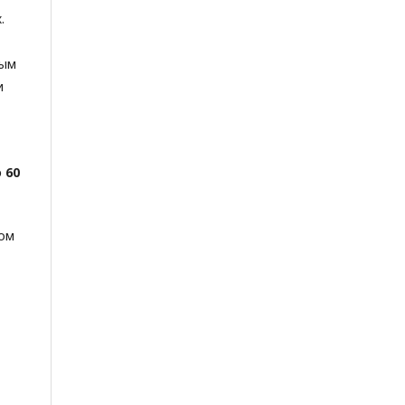
.
ным
и
 60
ком