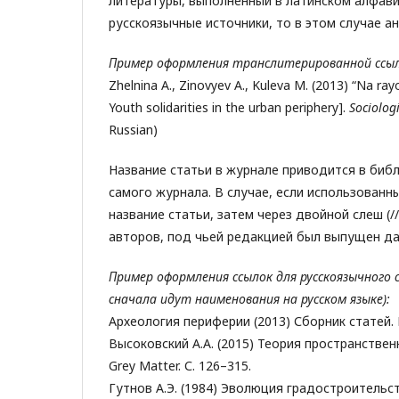
литературы, выполненный в латинском алфавит
русскоязычные источники, то в этом случае а
Пример оформления транслитерированной ссыл
Zhelnina A., Zinovyev A., Kuleva M. (2013) “Na ray
Youth solidarities in the urban periphery].
Sociolog
Russian)
Название статьи в журнале приводится в библ
самого журнала. В случае, если использованн
название статьи, затем через двойной слеш (//
авторов, под чьей редакцией был выпущен да
Пример оформления ссылок для русскоязычного 
сначала идут наименования на русском языке):
Археология периферии (2013) Сборник статей. М.:
Высоковский А.А. (2015) Теория пространственног
Grey Matter. С. 126–315.
Гутнов А.Э. (1984) Эволюция градостроительст