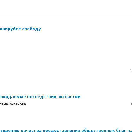
ланируйте свободу
1
 ожидаемые последствия экспансии
овна Кулакова
3
овышению качества предоставления общественных благ н