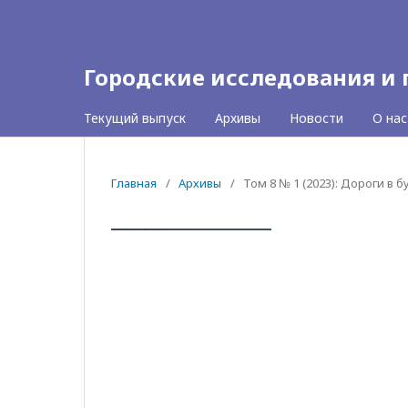
Городские исследования и
Текущий выпуск
Архивы
Новости
О на
Главная
/
Архивы
/
Том 8 № 1 (2023): Дороги в 