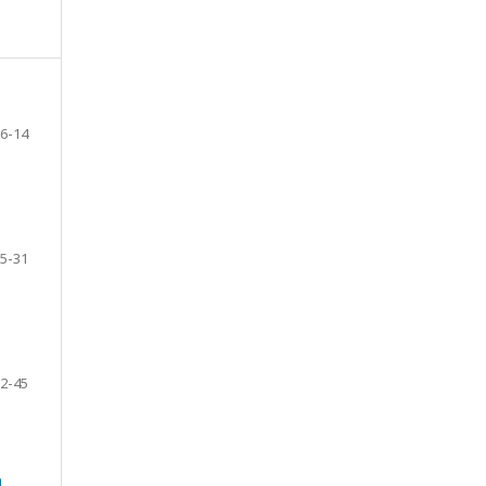
6-14
5-31
2-45
а