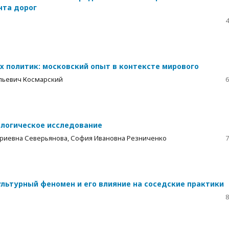
нта дорог
4
 политик: московский опыт в контексте мирового
льевич Космарский
6
ологическое исследование
риевна Северьянова, София Ивановна Резниченко
7
льтурный феномен и его влияние на соседские практики
8