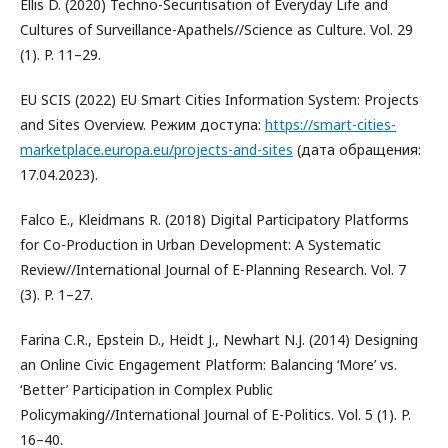
Ellis D. (2020) Techno-Securitisation of Everyday Life and
Cultures of Surveillance-Apathels//Science as Culture. Vol. 29
(1). P. 11–29.
EU SCIS (2022) EU Smart Cities Information System: Projects
and Sites Overview. Режим доступа:
https://smart-cities-
marketplace.europa.eu/projects-and-sites
(дата обращения:
17.04.2023).
Falco E., Kleidmans R. (2018) Digital Participatory Platforms
for Co-Production in Urban Development: A Systematic
Review//International Journal of E-Planning Research. Vol. 7
(3). P. 1–27.
Farina C.R., Epstein D., Heidt J., Newhart N.J. (2014) Designing
an Online Civic Engagement Platform: Balancing ‘More’ vs.
‘Better’ Participation in Complex Public
Policymaking//International Journal of E-Politics. Vol. 5 (1). P.
16–40.