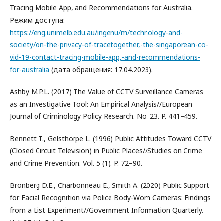
Tracing Mobile App, and Recommendations for Australia.
Режим доступа:
https://eng.unimelb.edu.au/ingenu/m/technology-and-
society/on-the-privacy-of-tracetogether,-the-singaporean-co-
vid-19-contact-tracing-mobile-app,-and-recommendations-
for-australia
(дата обращения: 17.04.2023).
Ashby M.P.L. (2017) The Value of CCTV Surveillance Cameras
as an Investigative Tool: An Empirical Analysis//European
Journal of Criminology Policy Research. No. 23. P. 441–459.
Bennett T., Gelsthorpe L. (1996) Public Attitudes Toward CCTV
(Closed Circuit Television) in Public Places//Studies on Crime
and Crime Prevention. Vol. 5 (1). P. 72–90.
Bronberg D.E., Charbonneau E., Smith A. (2020) Public Support
for Facial Recognition via Police Body-Worn Cameras: Findings
from a List Experiment//Government Information Quarterly.