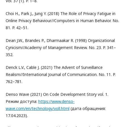
Vol. 37 (1). P. 1–8.
Choi H., Park J., Jung Y. (2018) The Role of Privacy Fatigue in
Online Privacy Behaviour//Computers in Human Behavior. No.
81. P. 42–51.
Dean J.W., Brandes P., Dharmaakar R. (1998) Organizational
Cynicism//Academy of Management Review. No. 23. P. 341–
352.
Denck L.V., Cable J. (2021) The Advent of Surveillance
Realism//International Journal of Communication. No. 11. P.
762–781.
Denso Wave (2021) On Code Development Story vol. 1.
Режим доступа:
https://www.denso-
wave.com/en/technology/voll.html
(дата обращения:
17.04.2023).