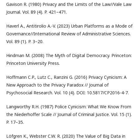
Gavison R. (1980) Privacy and the Limits of the Law//Vale Law
Journal. Vol. 89 (4). P. 421–471.
Haverl A., Antitirolio A.-V. (2023) Urban Platforms as a Mode of
Governance//International Review of Administrative Sciences.
Vol. 89 (1). P. 3–20.
Hindman M. (2008) The Myth of Digital Democracy. Princeton:
Princeton University Press.
Hoffmann C.P., Lutz C., Ranzini G. (2016) Privacy Cynicism: A
New Approach to the Privacy Paradox // Journal of
Psychosocial Research. Vol. 10 (4). DOI: 10.5817/CP2016-4-7.
Langworthy R.H. (1987) Police Cynicism: What We Know From
the Niederhoffer Scale // Journal of Criminal Justice. Vol. 15 (1).
P. 17–35.
Löfgren K., Webster C.W. R. (2020) The Value of Big Data in