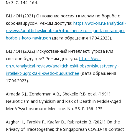
№ 3. С. 144–164.
ВЦИОН (2021) Отношение россиян к мерам по борьбе с
коронавирусом. Режим доступа:
https://wci-on.ru/analytical-
reviews/analiticheskii-obzor/otnoshenie-rossijan-k-meram-po-
borbe-s-koro-naviruson
(дата обращения 17.04.2023).
ВЦИОН (2022) Искусственный интеллект: угроза или
светлое будущее? Режим доступа:
https://wci-
on.ru/analytical-reviews/analitich-eskii-obzor/iskusstvennyi-
intellekt-ugro-za-ili-svetlo-budushchee
(дата обращения
17.04.2023).
Almada S.J., Zonderman A.B., Shekelle R.B. et al. (1991)
Neuroticism and Cynicism and Risk of Death in Middle-Aged
Men//Psychosomatic Medicine. No. 53. P. 166–175.
Asghar H., Farokhi F., Kaafar D., Rubinstein B. (2021) On the
Privacy of Tracetogether, the Singaporean COVID-19 Contact