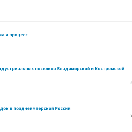
ма и процесс
ндустриальных поселков Владимирской и Костромской
2
док в позднеимперской России
3