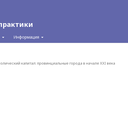
 практики
с
Информация
волический капитал: провинциальные города в начале XXI века