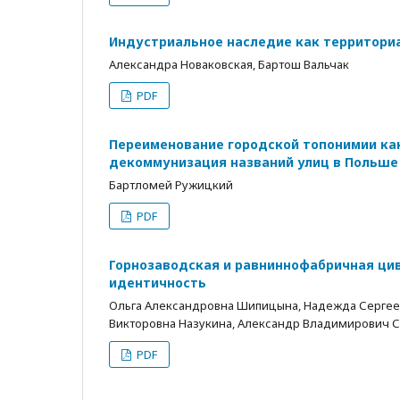
Индустриальное наследие как территори
Александра Новаковская, Бартош Вальчак
PDF
Переименование городской топонимии ка
декоммунизация названий улиц в Польше
Бартломей Ружицкий
PDF
Горнозаводская и равниннофабричная цив
идентичность
Ольга Александровна Шипицына, Надежда Сергеев
Викторовна Назукина, Александр Владимирович 
PDF