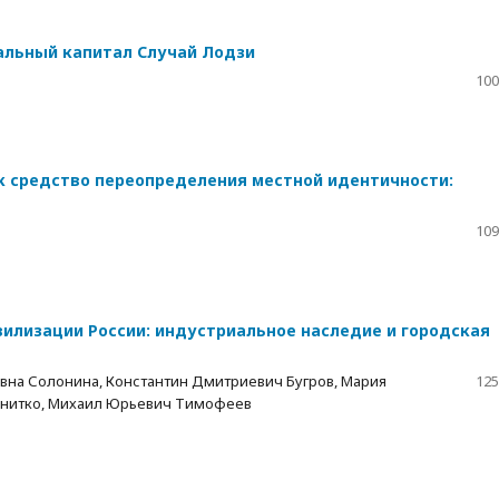
альный капитал Случай Лодзи
100
к средство переопределения местной идентичности:
109
илизации России: индустриальное наследие и городская
на Солонина, Константин Дмитриевич Бугров, Мария
125
Снитко, Михаил Юрьевич Тимофеев