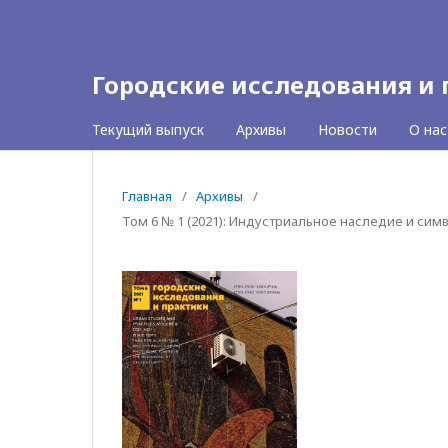
Городские исследования и
Текущий выпуск
Архивы
Новости
О на
Главная
/
Архивы
/
Том 6 № 1 (2021): Индустриальное наследие и сим