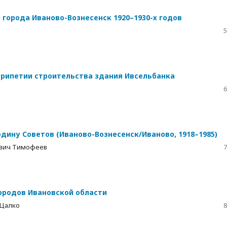
города Иваново-Вознесенск 1920–1930-х годов
5
ерипетии строительства здания Ивсельбанка
6
дину Советов (Иваново-Вознесенск/Иваново, 1918–1985)
евич Тимофеев
7
ородов Ивановской области
 Цалко
8