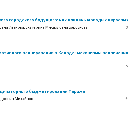
ого городского будущего: как вовлечь молодых взрослы
овна Иванова, Екатерина Михайловна Барсукова
3
ративного планирования в Канаде: механизмы вовлечени
5
иципаторного бюджетирования Парижа
ндрович Михайлов
6