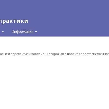
 практики
с
Информация
 опыт и перспективы вовлечения горожан в проекты пространственно