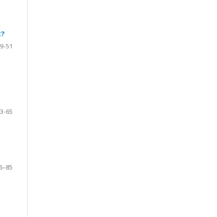
х?
9-51
я
3-65
6–85