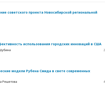
ение советского проекта Новосибирской региональной
фективность использования городских инноваций в США
 Шубина
2
еские модели Рубена Смида в свете современных
на Решетова
4