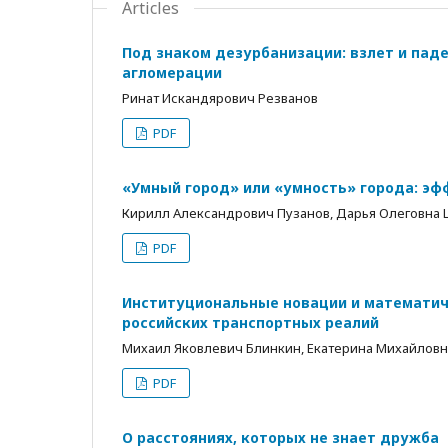
Articles
Под знаком дезурбанизации: взлет и пад
агломерации
Ринат Искандярович Резванов
PDF
«Умный город» или «умность» города: эф
Кирилл Александрович Пузанов, Дарья Олеговна
PDF
Институциональные новации и математич
российских транспортных реалий
Михаил Яковлевич Блинкин, Екатерина Михайлов
PDF
O расстояниях, которых не знает дружба