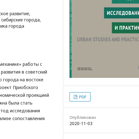
кое развитие,
 сибирские города,
мика города
механике» работы с
развития в советский
о города на востоке
роект Приобского
номической проекцией
PDF
жна была стать
етод исследования
Опубликован
ализе сопоставления
2020-11-03