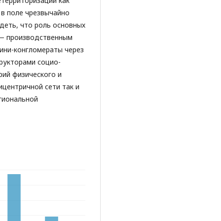
етерриторизации как
в поле чрезвычайно
деть, что роль основных
 — производственным
ини-конгломераты через
рукторами социо-
рий физического и
центричной сети так и
гиональной