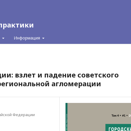
 практики
с
Информация
ии: взлет и падение советского
региональной агломерации
сийской Федерации