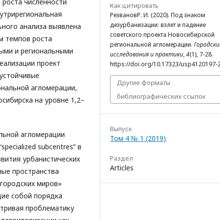
 роста численности
Как цитировать
нутрирегиональная
РезвановР. И. (2020). Под знаком
дезурбанизации: взлет и падение
ьного анализа выявлена
советского проекта Новосибирской
м темпов роста
региональной агломерации.
Городски
ными и региональными
исследования и практики
,
4
(1), 7-28.
реализации проект
https://doi.org/10.17323/usp4120197-
устойчивые
Другие форматы
нальной агломерации,
библиографических ссылок
осибирска на уровне 1,2–
Выпуск
ьной агломерации
Том 4 № 1 (2019)
ecialized subcentres” в
Раздел
звития урбанистических
Articles
ные пространства
 «городских миров»
ие собой порядка
атривая проблематику