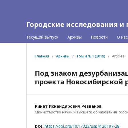
Городские исследования и
Текущий выпуск
Архивы
Новости
О на
Главная
/
Архивы
/
Том 4 № 1 (2019)
/
Articles
Под знаком дезурбанизац
проекта Новосибирской 
Ринат Искандярович Резванов
Министерство науки и высшего образования Рос
https://doi.org/10.17323/usp4120197-28
DOI: