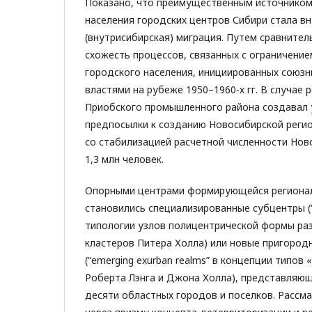
Показано, что преимущественным источником
населения городских центров Сибири стала в
(внутрисибирская) миграция. Путем сравнител
схожесть процессов, связанных с ограничение
городского населения, инициированных союз
властями на рубеже 1950–1960-х гг. В случае 
Приобского промышленного района создавал 
предпосылки к созданию Новосибирской регио
со стабилизацией расчетной численности Нов
1,3 млн человек.
Опорными центрами формирующейся регионал
становились специализированные субцентры (“sp
типологии узлов полицентрической формы ра
кластеров Питера Холла) или новые пригород
(“emerging exurban realms” в концепции типов
Роберта Лэнга и Джона Холла), представляющ
десяти областных городов и поселков. Рассм