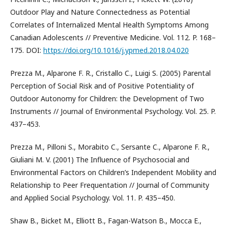
Outdoor Play and Nature Connectedness as Potential
Correlates of Internalized Mental Health Symptoms Among
Canadian Adolescents // Preventive Medicine. Vol. 112. P. 168–
175. DOI:
https://doi.org/10.1016/j.ypmed.2018.04.020
Prezza M., Alparone F. R., Cristallo C., Luigi S. (2005) Parental
Perception of Social Risk and of Positive Potentiality of
Outdoor Autonomy for Children: the Development of Two
Instruments // Journal of Environmental Psychology. Vol. 25. P.
437–453.
Prezza M., Pilloni S., Morabito C., Sersante C., Alparone F. R.,
Giuliani M. V. (2001) The Influence of Psychosocial and
Environmental Factors on Children’s Independent Mobility and
Relationship to Peer Frequentation // Journal of Community
and Applied Social Psychology. Vol. 11. P. 435–450.
Shaw B., Bicket M., Elliott B., Fagan-Watson B., Mocca E.,