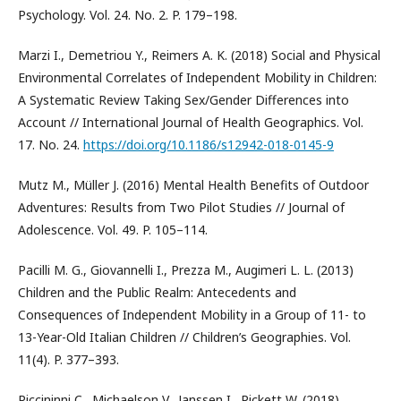
Psychology. Vol. 24. No. 2. P. 179–198.
Marzi I., Demetriou Y., Reimers A. K. (2018) Social and Physical
Environmental Correlates of Independent Mobility in Children:
A Systematic Review Taking Sex/Gender Differences into
Account // International Journal of Health Geographics. Vol.
17. No. 24.
https://doi.org/10.1186/s12942-018-0145-9
Mutz M., Müller J. (2016) Mental Health Benefits of Outdoor
Adventures: Results from Two Pilot Studies // Journal of
Adolescence. Vol. 49. P. 105–114.
Pacilli M. G., Giovannelli I., Prezza M., Augimeri L. L. (2013)
Children and the Public Realm: Antecedents and
Consequences of Independent Mobility in a Group of 11- to
13-Year-Old Italian Children // Children’s Geographies. Vol.
11(4). P. 377–393.
Piccininni C., Michaelson V., Janssen I., Pickett W. (2018)