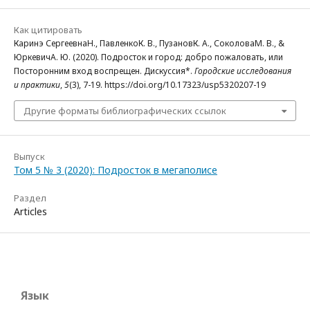
Как цитировать
Каринэ СергеевнаН., ПавленкоК. В., ПузановК. А., СоколоваМ. В., &
ЮркевичА. Ю. (2020). Подросток и город: добро пожаловать, или
Посторонним вход воспрещен. Дискуссия*.
Городские исследования
и практики
,
5
(3), 7-19. https://doi.org/10.17323/usp5320207-19
Другие форматы библиографических ссылок
Выпуск
Том 5 № 3 (2020): Подросток в мегаполисе
Раздел
Articles
Язык