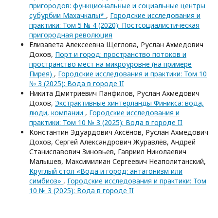
пригородов: функциональные и социальные центры
субурбии Махачкалы*
,
Городские исследования и
практики: Том 5 № 4 (2020): Постсоциалистическая
пригородная революция
Елизавета Алексеевна Щеглова, Руслан Ахмедович
Дохов,
Порт и город: пространство потоков и
пространство мест на микроуровне (на примере
Пирея)
,
Городские исследования и практики: Том 10
№ 3 (2025): Вода в городе II
Никита Дмитриевич Панфилов, Руслан Ахмедович
Дохов,
Экстрактивные хинтерланды Финикса: вода,
люди, компании
,
Городские исследования и
практики: Том 10 № 3 (2025): Вода в городе II
Константин Эдуардович Аксёнов, Руслан Ахмедович
Дохов, Сергей Александрович Журавлёв, Андрей
Станиславович Зиновьев, Гавриил Николаевич
Малышев, Максимилиан Сергеевич Неаполитанский,
Круглый стол «Вода и город: антагонизм или
симбиоз»
,
Городские исследования и практики: Том
10 № 3 (2025): Вода в городе II