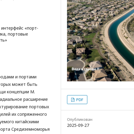
, интерфейс «порт-
ика, портовые
уть»
родами и портами
торых может быть
ощи концепции М.
Стадиальное расширение
PDF
ктурирование портовых
елей их сопряженного
Опубликован
уемого китайскими
2025-09-27
порта Средиземноморья