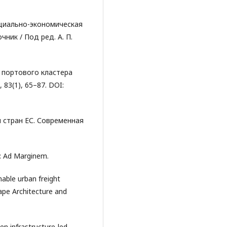
Социально-экономическая
ник / Под ред. А. П.
а портового кластера
83(1), 65–87. DOI:
ы стран ЕС. Современная
: Ad Marginem.
able urban freight
cape Architecture and
en infrastructure‐led