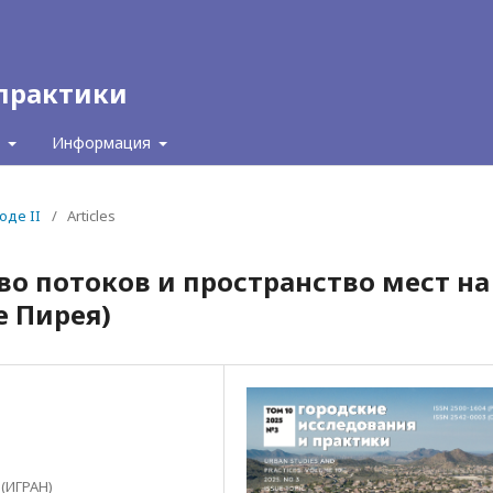
 практики
с
Информация
оде II
/
Articles
во потоков и пространство мест на
е Пирея)
 (ИГРАН)