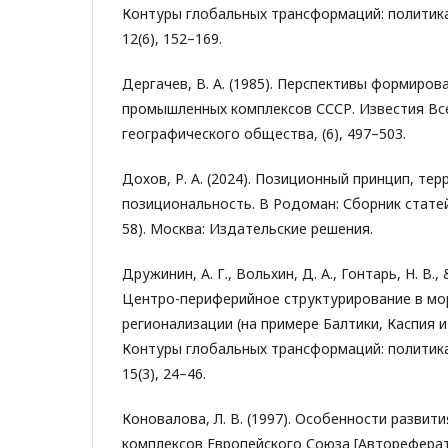
Контуры глобальных трансформаций: политика
12(6), 152–169.
Дергачев, В. А. (1985). Перспективы формиров
промышленных комплексов СССР. Известия Вс
географического общества, (6), 497–503.
Дохов, Р. А. (2024). Позиционный принцип, те
позициональность. В Родоман: Сборник статей
58). Москва: Издательские решения.
Дружинин, А. Г., Вольхин, Д. А., Гонтарь, Н. В., 
Центро-периферийное структурирование в мо
регионализации (на примере Балтики, Каспия 
Контуры глобальных трансформаций: политика
15(3), 24–46.
Коновалова, Л. В. (1997). Особенности развит
комплексов Европейского Союза [Авторефера