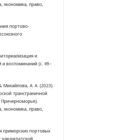
, экономика, право,
ания портово-
есоюзного
рриториализация и
 и воспоминаний (с. 49–
& Михайлова, А. А. (2023).
рской трансграничной
и Причерноморья).
, экономика, право,
ия приморских портовых
т кандидатской