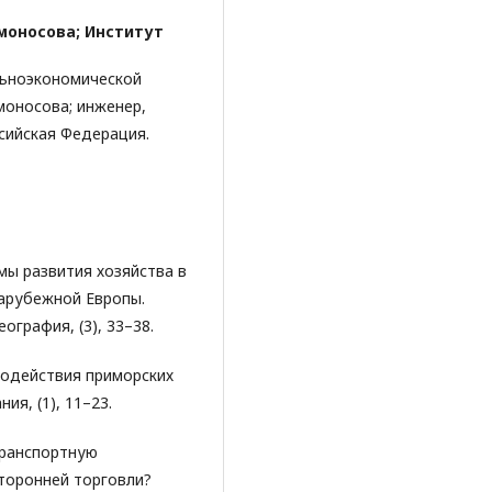
омоносова; Институт
льноэкономической
моносова; инженер,
сийская Федерация.
лемы развития хозяйства в
зарубежной Европы.
ография, (3), 33–38.
имодействия приморских
ия, (1), 11–23.
 транспортную
сторонней торговли?