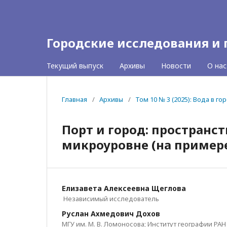
Городские исследования и
Текущий выпуск
Архивы
Новости
О на
Главная
/
Архивы
/
Том 10 № 3 (2025): Вода в гор
Порт и город: пространст
микроуровне (на пример
Елизавета Алексеевна Щеглова
Независимый исследователь
Руслан Ахмедович Дохов
МГУ им. М. В. Ломоносова; Институт географии РАН