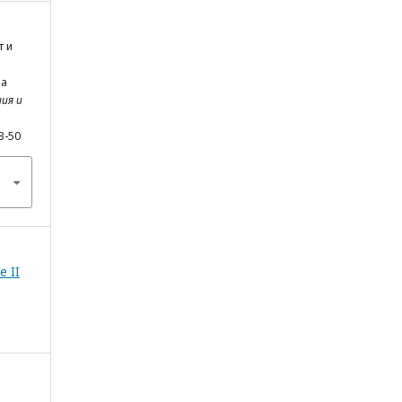
т и
на
ия и
3-50
е II