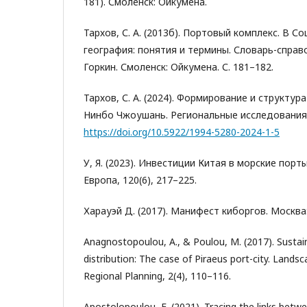
181). Смоленск: Ойкумена.
Тархов, С. А. (2013б). Портовый комплекс. В 
география: понятия и термины. Словарь-справоч
Горкин. Смоленск: Ойкумена. С. 181–182.
Тархов, С. А. (2024). Формирование и структур
Нинбо Чжоушань. Региональные исследования, 
https://doi.org/10.5922/1994-5280-2024-1-5
У, Я. (2023). Инвестиции Китая в морские порт
Европа, 120(6), 217–225.
Харауэй Д. (2017). Манифест киборгов. Москва
Anagnostopoulou, A., & Poulou, M. (2017). Sustain
distribution: The case of Piraeus port-city. Lands
Regional Planning, 2(4), 110–116.
Apostolopoulou, E. (2021). Tracing the links betwe