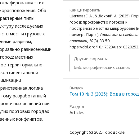
тографирования этих
Как цитировать
иморасположения. Оба
ЩегловаЕ. А., & ДоховР. А. (2025). Пор
арактерные типы
город: пространство потоков и
уктуру исследуемых
пространство мест на микроуровне (
нств мест и грузовых
примере Пирея).
Городские исследован
практики
,
10
(3), 33-50.
енные разрывы,
https://doi.org/10.17323/usp10320253
ориально разнесенными
 город: местных
Другие форматы
ное территориально-
библиографических ссылок
сконтинентальной
тимизации
ранственная логика
Выпуск
Том 10 № 3 (2025): Вода в город
оэтому разработанный
ировочных решений при
Раздел
угих портовых городах
Articles
венных конфликтов.
Copyright (c) 2025 Городские