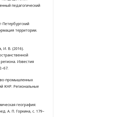
венный педагогический
нкт-Петербургский
ормация территории.
 И. В. (2016).
остранственной
 региона. Известия
2–67.
тово-промышленных
ий КНР. Региональные
омическая география:
. А. П. Горкина, с. 179–