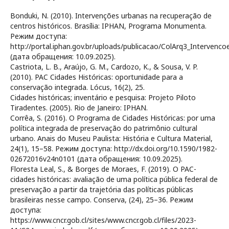
Bonduki, N. (2010). Intervenções urbanas na recuperação de
centros históricos. Brasília: IPHAN, Programa Monumenta.
Режим доступа:
http://portal.iphan.gov.br/uploads/publicacao/ColArq3_Interven
(дата обращения: 10.09.2025).
Castriota, L. B., Araújo, G. M., Cardozo, K., & Sousa, V. P.
(2010). PAC Cidades Históricas: oportunidade para a
conservação integrada. Lócus, 16(2), 25.
Cidades históricas; inventário e pesquisa: Projeto Piloto
Tiradentes. (2005). Rio de Janeiro: IPHAN.
Corrêa, S. (2016). O Programa de Cidades Históricas: por uma
política integrada de preservação do patrimônio cultural
urbano. Anais do Museu Paulista: História e Cultura Material,
24(1), 15–58. Режим доступа: http://dx.doi.org/10.1590/1982-
02672016v24n0101 (дата обращения: 10.09.2025).
Floresta Leal, S., & Borges de Moraes, F. (2019). O PAC-
cidades históricas: avaliação de uma política pública federal de
preservação a partir da trajetória das políticas públicas
brasileiras nesse campo. Conserva, (24), 25–36. Режим
доступа:
https://www.cncr.gob.cl/sites/www.cncr.gob.cl/files/2023-