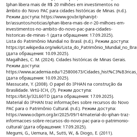
Iphan libera mais de R$ 20 milhões em investimentos no
âmbito do Novo PAC para cidades históricas de Minas. (n.d.).
Режим доступа: https://www.gov.br/iphan/pt-
br/assuntos/noticias/iphan-libera-mais-de-r-20-milhoes-em-
investimentos-no-ambito-do-novo-pac-para-cidades-
historicas-de-minas-1 (дата обращения: 17.09.2025).
Lista do Patrimônio Mundial no Brasil. (n.d.). Режим доступа:
https://pt.wikipedia.org/wiki/Lista_do_Patrimônio_Mundial_no_Bras
(дата обращения: 10.09.2025).
Magalhães, C. M. (2024). Cidades históricas de Minas Gerais.
Режим доступа:
https://www.academia.edu/125800673/Cidades_hist%C3%B3ricas
(дата обращения: 10.09.2025).
Massucate, Y. (2008). O papel do IPHAN na construção da
Brasilidade. Virtú-ICH, (7). Режим доступа:
https://bit.ly/32L60TD (дата обращения: 17.09.2025).
Material do IPHAN traz informações sobre recursos do Novo
PAC para o Patrimônio Cultural. (n.d.). Режим доступа:
https://www.ocbpm.org.br/2025/09/14/material-do-iphan-traz-
informacoes-sobre-recursos-do-novo-pac-para-o-patrimonio-
cultural/ (дата обращения: 17.09.2025).
Megumi, G., Uemura, M., Sutti, W., & Diogo, E. (2011).