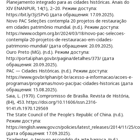
Planejamento integrado para as cidades históricas. Anais do
XIV ENANPUR, 14(1), 2–20. Режим доступа:
https://bit.ly/3jzSPvG (дата обращения: 17.09.2025).
Novo PAC Seleções contempla 20 projetos de restauração
em cidades patrimônio mundial. (n.d.). Режим доступа:
https://www.ocbpm.org.br/2024/03/18/novo-pac-selecoes-
contempla-20-projetos-de-restauracao-em-cidades-
patrimonio-mundial/ (дата обращения: 20.09.2025).
Ouro Preto (MG). (n.d.). Режим доступа:
http://portal.iphan.gov.br/pagina/detalhes/373/ (дата
обращения: 20.09.2025).
PAC — Cidades Históricas. (n.d.). Режим доступа:
https://www.gov.br/iphan/pt-br/acesso-a-informacao/acoes-e-
programas/programas/novo-pac/pac-cidades-historicas (дата
обращения: 15.08.2025).
Saia, L. (1970). Compromisso de Brasília. Revista de História,
(84), 453. https://doi.org/10.11606/issn.2316-
9141.rh.1970.129569
The State Council of the People's Republic of China. (n.d.).
Режим доступа:
https://english.www.gov.cn/policies/latest_releases/2014/11/25
(дата обращения: 17.09.2025).
Tiradentes, o tesouro escondido da arte barroca. (n.d.).