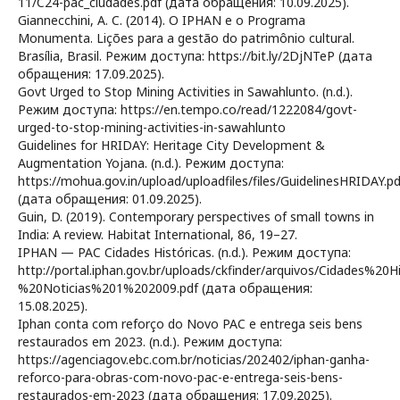
11/C24-pac_ciudades.pdf (дата обращения: 10.09.2025).
Giannecchini, A. C. (2014). O IPHAN e o Programa
Monumenta. Lições para a gestão do patrimônio cultural.
Brasília, Brasil. Режим доступа: https://bit.ly/2DjNTeP (дата
обращения: 17.09.2025).
Govt Urged to Stop Mining Activities in Sawahlunto. (n.d.).
Режим доступа: https://en.tempo.co/read/1222084/govt-
urged-to-stop-mining-activities-in-sawahlunto
Guidelines for HRIDAY: Heritage City Development &
Augmentation Yojana. (n.d.). Режим доступа:
https://mohua.gov.in/upload/uploadfiles/files/GuidelinesHRIDAY.pd
(дата обращения: 01.09.2025).
Guin, D. (2019). Contemporary perspectives of small towns in
India: A review. Habitat International, 86, 19–27.
IPHAN — PAC Cidades Históricas. (n.d.). Режим доступа:
http://portal.iphan.gov.br/uploads/ckfinder/arquivos/Cidades%2
%20Noticias%201%202009.pdf (дата обращения:
15.08.2025).
Iphan conta com reforço do Novo PAC e entrega seis bens
restaurados em 2023. (n.d.). Режим доступа:
https://agenciagov.ebc.com.br/noticias/202402/iphan-ganha-
reforco-para-obras-com-novo-pac-e-entrega-seis-bens-
restaurados-em-2023 (дата обращения: 17.09.2025).