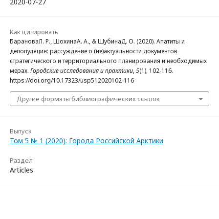
2020-07-27
Как цитировать
БарановаЛ. Р., ШохинаА. А., & ШубинаД. О. (2020). Апатиты и
депопуляция: рассуждение о (не)актуальности документов
стратегического и территориального планирования и необходимых
мерах.
Городские исследования и практики
,
5
(1), 102-116.
https://doi.org/10.17323/usp512020102-116
Другие форматы библиографических ссылок
Выпуск
Том 5 № 1 (2020): Города Российской Арктики
Раздел
Articles