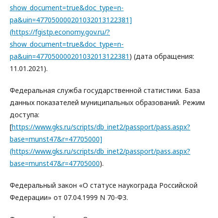
show_document=true&doc_type=n-
pa&uin=477050000201032013122381]
(https://fgistp.economy.gov.ru/?
show_document=true&doc_type=n-
pa&uin=477050000201032013122381
) (дата обращения:
11.01.2021).
Федеральная служба государственной статистики. База
данных показателей муниципальных образований. Режим
доступа:
[
https://www.gks.ru/scripts/db_inet2/passport/pass.aspx?
base=munst47&r=47705000]
(https://www.gks.ru/scripts/db_inet2/passport/pass.aspx?
base=munst47&r=47705000
).
Федеральный закон «О статусе наукограда Российской
Федерации» от 07.04.1999 N 70-ФЗ.