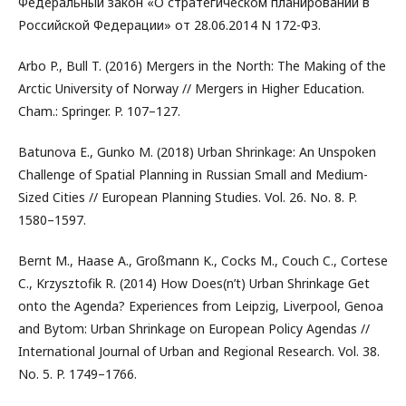
Федеральный закон «О стратегическом планировании в
Российской Федерации» от 28.06.2014 N 172-ФЗ.
Arbo P., Bull T. (2016) Mergers in the North: The Making of the
Arctic University of Norway // Mergers in Higher Education.
Cham.: Springer. P. 107–127.
Batunova E., Gunko M. (2018) Urban Shrinkage: An Unspoken
Challenge of Spatial Planning in Russian Small and Medium-
Sized Cities // European Planning Studies. Vol. 26. No. 8. P.
1580–1597.
Bernt M., Haase A., Großmann K., Cocks M., Couch C., Cortese
C., Krzysztofik R. (2014) How Does(n’t) Urban Shrinkage Get
onto the Agenda? Experiences from Leipzig, Liverpool, Genoa
and Bytom: Urban Shrinkage on European Policy Agendas //
International Journal of Urban and Regional Research. Vol. 38.
No. 5. P. 1749–1766.