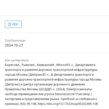
PDF
Опубликован
2024-10-27
Как цитировать
БорисовА., РыжковА., КлимановМ., WhooshП.-с., Департамента
транспорта и развития дорожно-транспортной инфраструктуры
города Москвы (Дептранс)П.-с., & Департамента транспорта и
развития дорожно-транспортной инфраструктуры города Москвы
(Дептранс) и Центра организации дорожного движения
Правительства Москвы (ЦОДД)П.-с. (2024). Электросамокаты:
свобода перемещения или угроза безопасности? Разговор с
экспертами и представителями рынка.
Городские исследования и
практики
,
9
(3), 95-108. https://doi.org/10.17323/usp93202495-108