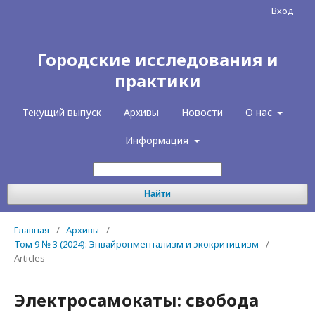
Вход
Городские исследования и
практики
Текущий выпуск
Архивы
Новости
О нас
Информация
Найти
Главная
/
Архивы
/
Том 9 № 3 (2024): Энвайронментализм и экокритицизм
/
Articles
Электросамокаты: свобода