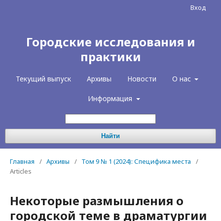
Вход
Городские исследования и
практики
Текущий выпуск
Архивы
Новости
О нас
Информация
Найти
Главная
/
Архивы
/
Том 9 № 1 (2024): Специфика места
/
Articles
Некоторые размышления о
городской теме в драматургии