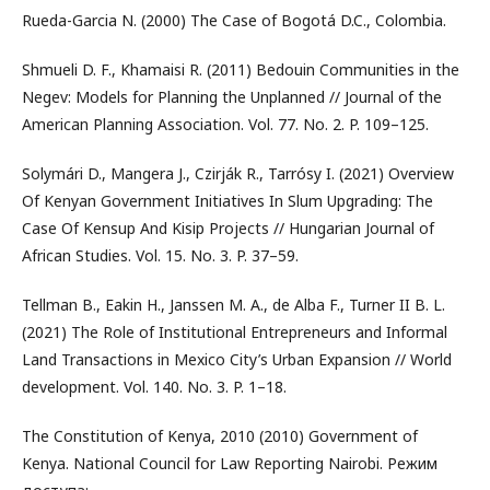
Rueda-Garcia N. (2000) The Case of Bogotá D.C., Colombia.
Shmueli D. F., Khamaisi R. (2011) Bedouin Communities in the
Negev: Models for Planning the Unplanned // Journal of the
American Planning Association. Vol. 77. No. 2. P. 109–125.
Solymári D., Mangera J., Czirják R., Tarrósy I. (2021) Overview
Of Kenyan Government Initiatives In Slum Upgrading: The
Case Of Kensup And Kisip Projects // Hungarian Journal of
African Studies. Vol. 15. No. 3. P. 37–59.
Tellman B., Eakin H., Janssen M. A., de Alba F., Turner II B. L.
(2021) The Role of Institutional Entrepreneurs and Informal
Land Transactions in Mexico City’s Urban Expansion // World
development. Vol. 140. No. 3. P. 1–18.
The Constitution of Kenya, 2010 (2010) Government of
Kenya. National Council for Law Reporting Nairobi. Режим