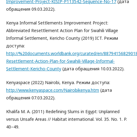
Improvement-Project-KISIP-P113542-Sequence-No-17
(дата
обращения 09.03.2022).
Kenya Informal Settlements Improvement Project:
Abbreviated Resettlement Action Plan for Swahili Village
Informal Settlement, Kericho County (2019) ICT. Режим
доступа:
http://%20documents.worldbank.org/curated/en/88794156829018
Resettlement-Action-Plan-for-Swahili-Village-Informal-
Settlement-Kericho-County
(дата обращения 10.03.2022).
Kenyaspace (2022) Nairobi, Kenya. Режим доступа:
http://www.kenyaspace.com/Nairobikenya.htm
(дата
обращения 07.03.2022).
Khalifa M. A. (2011) Redefining Slums in Egypt: Unplanned
versus Unsafe Areas // Habitat international. Vol. 35. No. 1. P.
40–49.