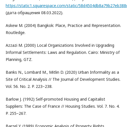
https://static1.squarespace.com/static/58d4504db8a79b2
(дата обращения 08.03.2022).
Askew M. (2004) Bangkok: Place, Practice and Representation.
Routledge.
Azzazi M. (2000) Local Organizations Involved in Upgrading
Informal Settlements: Laws and Regulation. Cairo: Ministry of
Planning, GTZ.
Banks N., Lombard M., Mitlin D. (2020) Urban Informality as a
Site of Critical Analysis // The Journal of Development Studies.
Vol. 56. No. 2. P. 223–238.
Barlow J. (1992) Self‐promoted Housing and Capitalist
Suppliers: Тhe Case of France // Housing Studies. Vol. 7. No. 4.
P. 255–267.
Barzel Y. (1989) Economic Analysis of Property Rights.