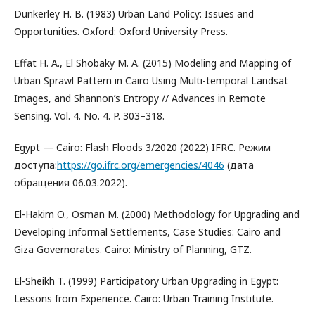
Dunkerley H. B. (1983) Urban Land Policy: Issues and
Opportunities. Oxford: Oxford University Press.
Effat H. A., El Shobaky M. A. (2015) Modeling and Mapping of
Urban Sprawl Pattern in Cairo Using Multi-temporal Landsat
Images, and Shannon’s Entropy // Advances in Remote
Sensing. Vol. 4. No. 4. P. 303–318.
Egypt — Cairo: Flash Floods 3/2020 (2022) IFRС. Режим
доступа:
https://go.ifrc.org/emergencies/4046
(дата
обращения 06.03.2022).
El-Hakim O., Osman M. (2000) Methodology for Upgrading and
Developing Informal Settlements, Case Studies: Cairo and
Giza Governorates. Cairo: Ministry of Planning, GTZ.
El-Sheikh T. (1999) Participatory Urban Upgrading in Egypt:
Lessons from Experience. Cairo: Urban Training Institute.