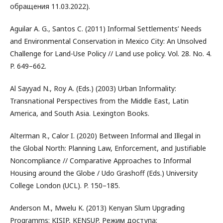
обращения 11.03.2022).
Aguilar A. G., Santos C. (2011) Informal Settlements’ Needs
and Environmental Conservation in Mexico City: An Unsolved
Challenge for Land-Use Policy // Land use policy. Vol. 28. No. 4.
P. 649–662.
Al Sayyad N., Roy A. (Eds.) (2003) Urban Informality:
Transnational Perspectives from the Middle East, Latin
America, and South Asia. Lexington Books.
Alterman R., Calor I. (2020) Between Informal and Illegal in
the Global North: Planning Law, Enforcement, and Justifiable
Noncompliance // Comparative Approaches to Informal
Housing around the Globe / Udo Grashoff (Eds.) University
College London (UCL). P. 150–185.
Anderson M., Mwelu K. (2013) Kenyan Slum Upgrading
Programms: KISIP, KENSUP. Режим доступа: