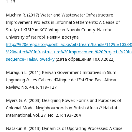
1–13.
Muchira R. (2017) Water and Wastewater Infrastructure
Improvement Projects in Informal Settlements: A Cease of
Study of KISIP in KCC Village in Nairobi County. Nairobi:
University of Nairobi. Режим доступа:
http://%20erepository.uonbi.ac.ke/bitstream/handle/11295/10
%20water%20Infrastructure%20Improvement%20Projects%20In
sequence=1&isAllowed=y
(дата обращения 10.03.2022).
Muraguri L. (2011) Kenyan Government Initiatives in Slum
Upgrading // Les Cahiers d’Afrique de l’Est/The East African
Review. No. 44. P. 119–127.
Myers G. A. (2003) Designing Power: Forms and Purposes of
Colonial Model Neighbourhoods in British Africa // Habitat
International. Vol. 27. No. 2. P. 193–204.
Natakun B. (2013) Dynamics of Upgrading Processes: A Case