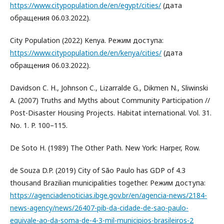
https://www.citypopulation.de/en/egypt/cities/
(дата
обращения 06.03.2022).
City Population (2022) Kenya. Режим доступа:
https://www.citypopulation.de/en/kenya/cities/
(дата
обращения 06.03.2022).
Davidson C. H., Johnson C., Lizarralde G., Dikmen N., Sliwinski
A. (2007) Truths and Myths about Community Participation //
Post-Disaster Housing Projects. Habitat international. Vol. 31.
No. 1. P. 100–115.
De Soto H. (1989) The Other Path. New York: Harper, Row.
de Souza D.P. (2019) City of São Paulo has GDP of 4.3
thousand Brazilian municipalities together. Режим доступа:
https://agenciadenoticias.ibge.gov.br/en/agencia-news/2184-
news-agency/news/26407-pib-da-cidade-de-sao-paulo-
equivale-ao-da-soma-de-4-3-mil-municipios-brasileiros-2