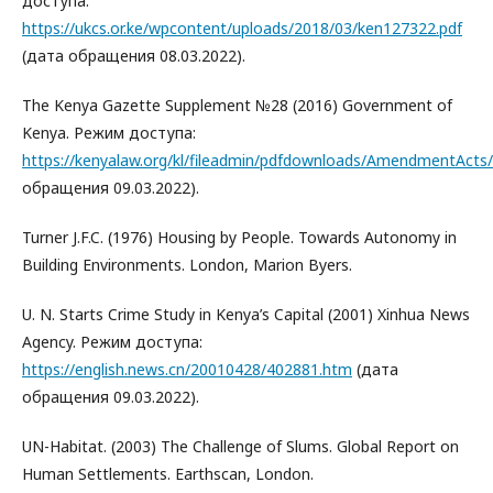
доступа:
https://ukcs.or.ke/wpcontent/uploads/2018/03/ken127322.pdf
(дата обращения 08.03.2022).
The Kenya Gazette Supplement №28 (2016) Government of
Kenya. Режим доступа:
https://kenyalaw.org/kl/fileadmin/pdfdownloads/AmendmentAc
обращения 09.03.2022).
Turner J.F.C. (1976) Housing by People. Towards Autonomy in
Building Environments. London, Marion Byers.
U. N. Starts Crime Study in Kenya’s Capital (2001) Xinhua News
Agency. Режим доступа:
https://english.news.cn/20010428/402881.htm
(дата
обращения 09.03.2022).
UN-Habitat. (2003) The Challenge of Slums. Global Report on
Human Settlements. Earthscan, London.