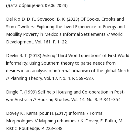
(дата обращения: 09.06.2023).
Del Rio D. D. F., Sovacool B. K. (2023) Of Cooks, Crooks and
Slum-Dwellers: Exploring the Lived Experience of Energy and
Mobility Poverty in Mexico's Informal Settlements // World
Development. Vol. 161. P. 1–22.
Devlin R. T. (2018) Asking ‘Third World questions’ of First World
informality: Using Southern theory to parse needs from
desires in an analysis of informal urbanism of the global North
// Planning Theory. Vol. 17. No. 4. P. 568–587.
Dingle T. (1999) Self-help Housing and Co-operation in Post-
war Australia // Housing Studies. Vol. 14. No. 3. P. 341–354.
Dovey K., Kamalipour H. (2017) Informal / Formal
Morphologies // Mapping urbanities / K. Dovey, E. Pafka, M.
Ristic. Routledge. P. 223–248.