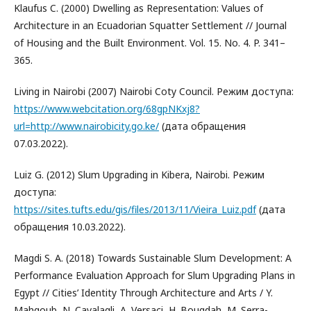
Klaufus C. (2000) Dwelling as Representation: Values of
Architecture in an Ecuadorian Squatter Settlement // Journal
of Housing and the Built Environment. Vol. 15. No. 4. P. 341–
365.
Living in Nairobi (2007) Nairobi Coty Council. Режим доступа:
https://www.webcitation.org/68gpNKxj8?
url=http://www.nairobicity.go.ke/
(дата обращения
07.03.2022).
Luiz G. (2012) Slum Upgrading in Kibera, Nairobi. Режим
доступа:
https://sites.tufts.edu/gis/files/2013/11/Vieira_Luiz.pdf
(дата
обращения 10.03.2022).
Magdi S. A. (2018) Towards Sustainable Slum Development: A
Performance Evaluation Approach for Slum Upgrading Plans in
Egypt // Cities’ Identity Through Architecture and Arts / Y.
Mahgoub, N. Cavalagli, A. Versaci, H. Bougdah, M. Serra-