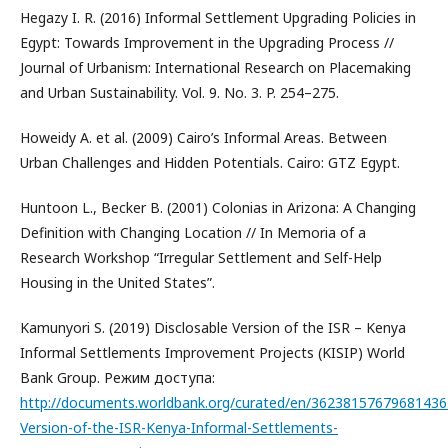
Hegazy I. R. (2016) Informal Settlement Upgrading Policies in
Egypt: Towards Improvement in the Upgrading Process //
Journal of Urbanism: International Research on Placemaking
and Urban Sustainability. Vol. 9. No. 3. P. 254–275.
Howeidy A. et al. (2009) Cairo’s Informal Areas. Between
Urban Challenges and Hidden Potentials. Cairo: GTZ Egypt.
Huntoon L., Becker B. (2001) Colonias in Arizona: A Changing
Definition with Changing Location // In Memoria of a
Research Workshop “Irregular Settlement and Self-Help
Housing in the United States”.
Kamunyori S. (2019) Disclosable Version of the ISR – Kenya
Informal Settlements Improvement Projects (KISIP) World
Bank Group. Режим доступа:
http://documents.worldbank.org/curated/en/36238157679681436
Version-of-the-ISR-Kenya-Informal-Settlements-