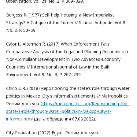
Urbanization. Vol. 21. No. 2. P. 309–329.
Burgess R. (1977) Self‐help Housing: a New Imperialist
Strategy? A Critique of the Turner // School. Antipode. Vol. 9.
No. 2. P. 50–59.
Calor I., Alterman R. (2017) When Enforcement Fails:
Comparative Analysis of the Legal and Planning Responses to
Non-Compliant Development in Two Advanced-Economy
Countries // International Journal of Law in the Built
Environment. Vol. 9. No. 3. P. 207–239.
Chico G.R. (2018) Repositioning the state’s role through water
politics in Mexico City’s informal settlements // Metropolitics.
Режим доступа:
https://metropolitics.org/Repositioning-the-
state-s-role-through-water-politics-in-Mexico-City-s-
informal.html
(дата обращения 07.03.2022).
City Population (2022) Egypt. Режим доступа: