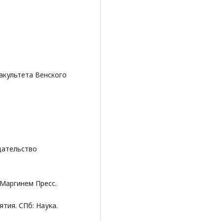
культета Венского
здательство
 Маргинем Пресс.
тия. СПб: Наука.