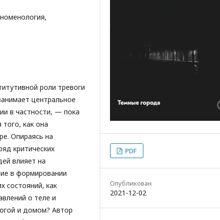
еноменология,
титутивной роли тревоги
 занимает центральное
и в частности, — пока
того, как она
е. Опираясь на
ряд критических
PDF
дей влияет на
ние в формировании
Опубликован
х состояний, как
2021-12-02
авлений о теле и
огой и домом? Автор