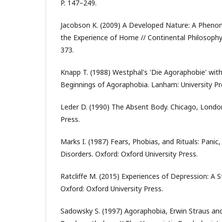
P. 147–249.
Jacobson K. (2009) A Developed Nature: A Pheno
the Experience of Home // Continental Philosophy 
373.
Knapp T. (1988) Westphal's 'Die Agoraphobie' wi
Beginnings of Agoraphobia. Lanham: University Pr
Leder D. (1990) The Absent Body. Chicago, London
Press.
Marks I. (1987) Fears, Phobias, and Rituals: Panic,
Disorders. Oxford: Oxford University Press.
Ratcliffe M. (2015) Experiences of Depression: A
Oxford: Oxford University Press.
Sadowsky S. (1997) Agoraphobia, Erwin Straus a