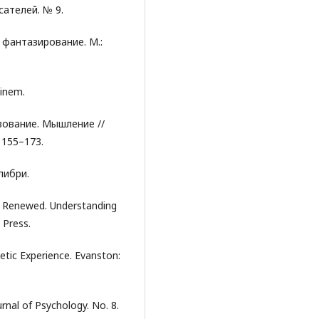
сателей. № 9.
 фантазирование. М.:
inem.
вование. Мышление //
 155–173.
либри.
 a Renewed. Understanding
 Press.
tic Experience. Evanston:
urnal of Psychology. No. 8.