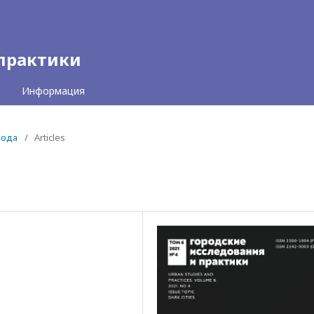
 практики
Информация
рода
/
Articles