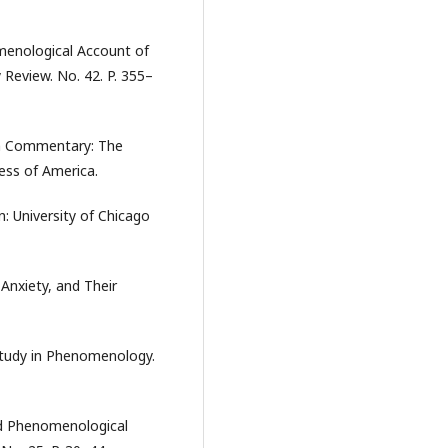
menological Account of
Review. No. 42. P. 355–
th Commentary: The
ess of America.
: University of Chicago
 Anxiety, and Their
 Study in Phenomenology.
nd Phenomenological