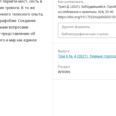
 перейти мост, сесть в
Как цитировать
ТриггД. (2021). Заблудившийся.
Город
я тревоги. В то же
исследования и практики
,
6
(4), 33-45.
енного телесного опыта,
https://doi.org/10.17323/usp64202133
орафобам. Соединяя
Другие форматы
ными вопросами
у представлению об
библиографических ссылок
ого и мир как единое
Выпуск
Том 6 № 4 (2021): Темные город
Раздел
Articles