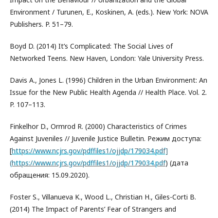
Environment / Turunen, E., Koskinen, A. (eds.). New York: NOVA
Publishers. P. 51–79.
Boyd D. (2014) It’s Complicated: The Social Lives of
Networked Teens. New Haven, London: Yale University Press.
Davis A., Jones L. (1996) Children in the Urban Environment: An
Issue for the New Public Health Agenda // Health Place. Vol. 2.
P. 107–113.
Finkelhor D., Ormrod R. (2000) Characteristics of Crimes
Against Juveniles // Juvenile Justice Bulletin. Режим доступа:
[
https://www.ncjrs.gov/pdffiles1/ojjdp/179034.pdf]
(https://www.ncjrs.gov/pdffiles1/ojjdp/179034.pdf
) (дата
обращения: 15.09.2020).
Foster S., Villanueva K., Wood L., Christian H., Giles-Corti B.
(2014) The Impact of Parents’ Fear of Strangers and