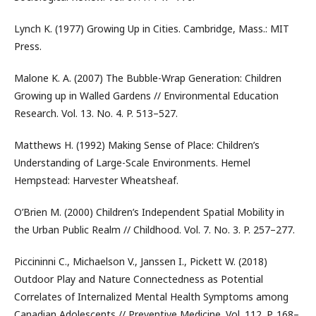
Lynch K. (1977) Growing Up in Cities. Cambridge, Mass.: MIT
Press.
Malone K. A. (2007) The Bubble-Wrap Generation: Children
Growing up in Walled Gardens // Environmental Education
Research. Vol. 13. No. 4. P. 513–527.
Matthews H. (1992) Making Sense of Place: Children’s
Understanding of Large-Scale Environments. Hemel
Hempstead: Harvester Wheatsheaf.
O’Brien M. (2000) Children’s Independent Spatial Mobility in
the Urban Public Realm // Childhood. Vol. 7. No. 3. P. 257–277.
Piccininni C., Michaelson V., Janssen I., Pickett W. (2018)
Outdoor Play and Nature Connectedness as Potential
Correlates of Internalized Mental Health Symptoms among
Canadian Adolescents // Preventive Medicine. Vol. 112. P. 168–