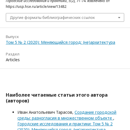
Городские исследования и практики
,
5
(2), 71-74. извлечено от
https://usp.hse.ru/article/view/13482
Другие форматы библиографических ссылок
Выпуск
Том 5 № 2 (2020): Меняющийся город: (не)архитектура
Раздел
Articles
Наиболее читаемые статьи этого автора
(авторов)
Иван Анатольевич Тарасов,
Создание городской
среды: разногласия в множественном объекте
,
Городские исследования и практики: Том 5 № 2
(2020): Меняющийся город: (не)архитектура