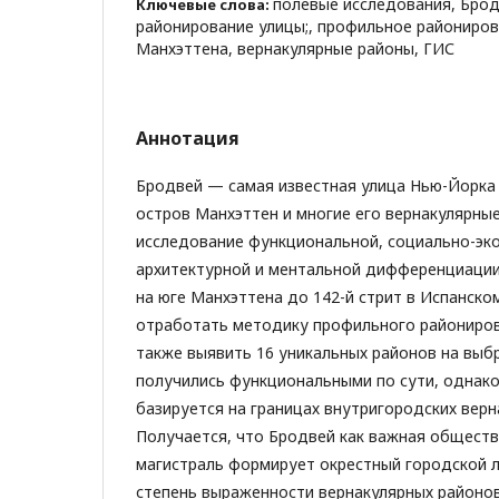
полевые исследования, Бро
Ключевые слова:
районирование улицы;, профильное райониров
Манхэттена, вернакулярные районы, ГИС
Аннотация
Бродвей — самая известная улица Нью-Йорка
остров Манхэттен и многие его вернакулярны
исследование функциональной, социально-эк
архитектурной и ментальной дифференциации
на юге Манхэттена до 142-й стрит в Испанско
отработать методику профильного райониров
также выявить 16 уникальных районов на выб
получились функциональными по сути, однако
базируется на границах внутригородских верн
Получается, что Бродвей как важная общест
магистраль формирует окрестный городской л
степень выраженности вернакулярных районо