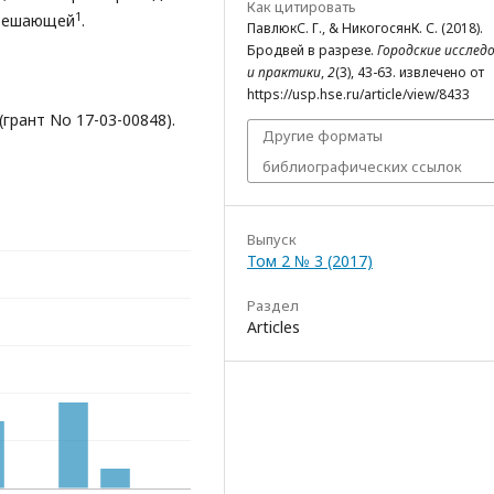
Как цитировать
1
 решающей
.
ПавлюкС. Г., & НикогосянК. С. (2018).
Бродвей в разрезе.
Городские исслед
и практики
,
2
(3), 43-63. извлечено от
https://usp.hse.ru/article/view/8433
рант No 17-03-00848).
Другие форматы
библиографических ссылок
Выпуск
Том 2 № 3 (2017)
Раздел
Articles