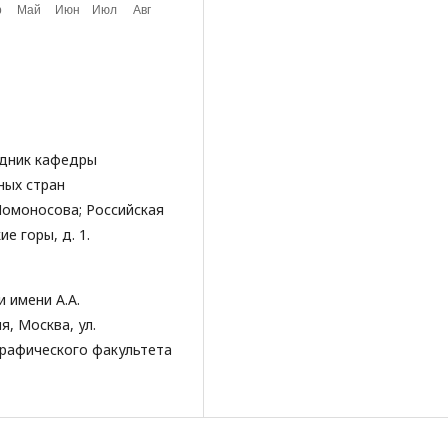
удник кафедры
ных стран
Ломоносова; Российская
е горы, д. 1.
 имени А.А.
, Москва, ул.
еографического факультета