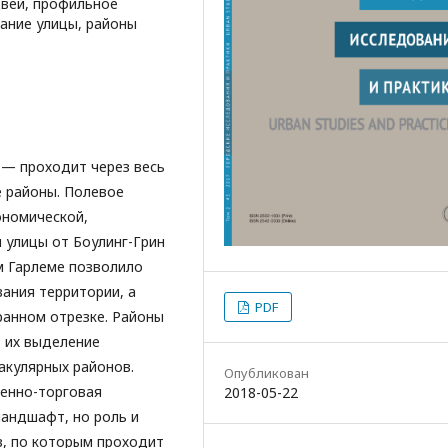
двей, профильное
ание улицы, районы
 — проходит через весь
е районы. Полевое
ономической,
 улицы от Боулинг-Грин
м Гарлеме позволило
ания территории, а
PDF
ранном отрезке. Районы
 их выделение
акулярных районов.
Опубликован
венно-торговая
2018-05-22
андшафт, но роль и
в, по которым проходит