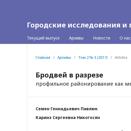
Городские исследования и
Текущий выпуск
Архивы
Новости
О на
Главная
/
Архивы
/
Том 2 № 3 (2017)
/
Articles
Бродвей в разрезе
профильное районирование как ме
Семен Геннадьевич Павлюк
Каринэ Сергеевна Никогосян