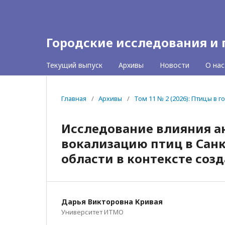
Городские исследования и
Текущий выпуск
Архивы
Новости
О на
Главная
/
Архивы
/
Том 11 № 2 (2026): Птицы в 
Исследование влияния а
вокализацию птиц в Санк
области в контексте соз
Дарья Викторовна Кривая
Университет ИТМО