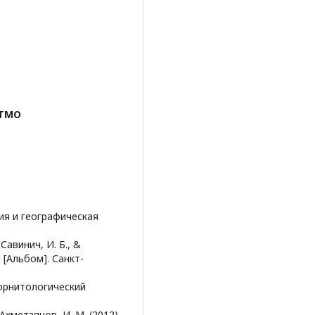
ИТМО
ция и географическая
 Савинич, И. Б., &
 [Альбом]. Санкт-
 орнитологический
 Ахметзянов, И. М. (2012).