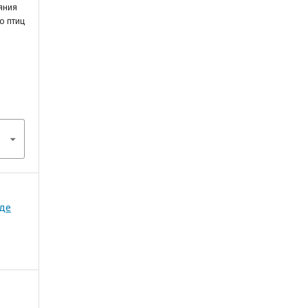
ияния
ю птиц
оде