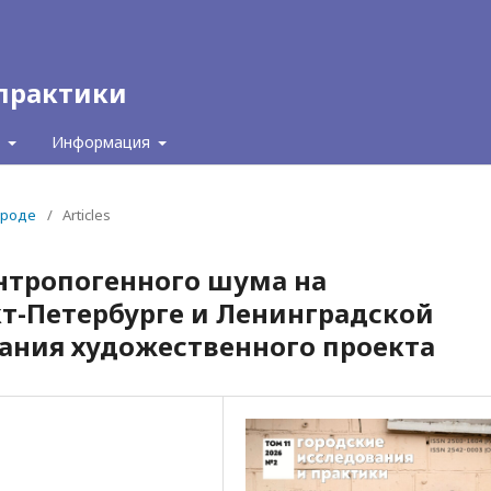
 практики
с
Информация
городе
/
Articles
нтропогенного шума на
т-Петербурге и Ленинградской
дания художественного проекта