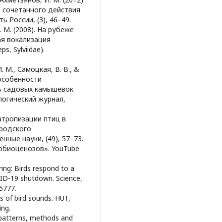
 сочетанного действия
 России, (3), 46–49.
. М. (2008). На рубеже
ая вокализация
s, Sylviidae).
. М., Самоцкая, В. В., &
 особенности
ь садовых камышевок
логический журнал,
инатропизации птиц в
ородского
нные науки, (49), 57–73.
нобиоценозов». YouTube.
spring: Birds respond to a
VID-19 shutdown. Science,
5777.
s of bird sounds. HUT,
ing.
, patterns, methods and