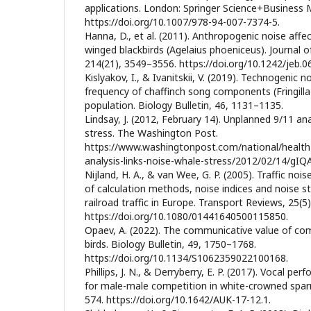
applications. London: Springer Science+Business 
https://doi.org/10.1007/978-94-007-7374-5.
Hanna, D., et al. (2011). Anthropogenic noise affec
winged blackbirds (Agelaius phoeniceus). Journal o
214(21), 3549–3556. https://doi.org/10.1242/jeb.0
Kislyakov, I., & Ivanitskii, V. (2019). Technogenic
frequency of chaffinch song components (Fringill
population. Biology Bulletin, 46, 1131–1135.
Lindsay, J. (2012, February 14). Unplanned 9/11 ana
stress. The Washington Post.
https://www.washingtonpost.com/national/health
analysis-links-noise-whale-stress/2012/02/14/gI
Nijland, H. A., & van Wee, G. P. (2005). Traffic no
of calculation methods, noise indices and noise s
railroad traffic in Europe. Transport Reviews, 25(5
https://doi.org/10.1080/01441640500115850.
Opaev, A. (2022). The communicative value of com
birds. Biology Bulletin, 49, 1750–1768.
https://doi.org/10.1134/S1062359022100168.
Phillips, J. N., & Derryberry, E. P. (2017). Vocal per
for male-male competition in white-crowned spar
574. https://doi.org/10.1642/AUK-17-12.1.