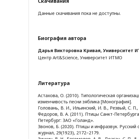
Скачивания
Данные скачивания пока не доступны.
Биография автора
Дарья Викторовна Кривая,
Университет 
Центр Art&Science, Университет ИТМО
Литература
Астахова, О. (2010). Типологическая организа
изменчивость песни зяблика [Монография].
Головань, В. И., Ильинский, И. В., Резвый, С. П.,
Федоров, В. А. (2011). Птицы Санкт-Петербурга
Петербург: ЗАО «Голанд».
Звонов, Б. (2020). Птицы и инфразвук. Русский
журнал, 29(1923), 2172–2179.
Зинкин, В. Н., Богомолов, А. В., Драган, С. П., &