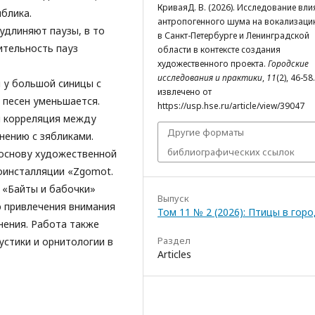
КриваяД. В. (2026). Исследование вл
яблика.
антропогенного шума на вокализаци
 удлиняют паузы, в то
в Санкт-Петербурге и Ленинградской
ительность пауз
области в контексте создания
художественного проекта.
Городские
исследования и практики
,
11
(2), 46-58.
 у большой синицы с
извлечено от
 песен уменьшается.
https://usp.hse.ru/article/view/39047
я корреляция между
Другие форматы
нению с зябликами.
библиографических ссылок
 основу художественной
оинсталляции «Zgomot.
 «Байты и бабочки»
Выпуск
ью привлечения внимания
Том 11 № 2 (2026): Птицы в гор
нения. Работа также
Раздел
устики и орнитологии в
Articles