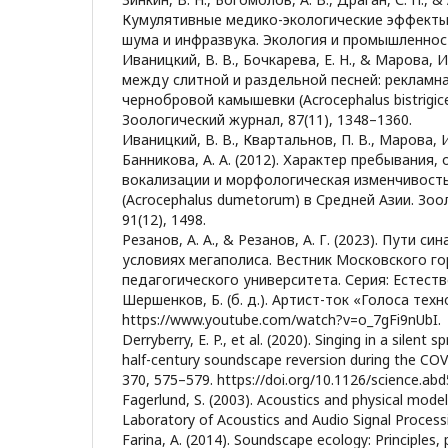
Кумулятивные медико-экологические эффекты
шума и инфразвука. Экология и промышленность
Иваницкий, В. В., Бочкарева, Е. Н., & Марова, И
между слитной и раздельной песней: рекламн
чернобровой камышевки (Acrocephalus bistrigicep
Зоологический журнал, 87(11), 1348–1360.
Иваницкий, В. В., Квартальнов, П. В., Марова, И
Банникова, А. А. (2012). Характер пребывания,
вокализации и морфологическая изменчивост
(Acrocephalus dumetorum) в Средней Азии. Зоо
91(12), 1498.
Резанов, А. А., & Резанов, А. Г. (2023). Пути с
условиях мегаполиса. Вестник Московского г
педагогического университета. Серия: Естестве
Шершенков, Б. (б. д.). Артист-ток «Голоса тех
https://www.youtube.com/watch?v=o_7gFi9nUbI.
Derryberry, E. P., et al. (2020). Singing in a silent 
half-century soundscape reversion during the CO
370, 575–579. https://doi.org/10.1126/science.abd
Fagerlund, S. (2003). Acoustics and physical model
Laboratory of Acoustics and Audio Signal Process
Farina, A. (2014). Soundscape ecology: Principles