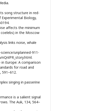
Media.
ts song structure in red-
f Experimental Biology,
60194.
 noise affects the minimum
a coelebs) in the Moscow
lysis links noise, whale
-science/unplanned-911-
QAmQnlPR_story.html.
ise in Europe: A comparison
tandards for road and
), 591–612.
plex singing in passerine
formance is a salient signal
rows. The Auk, 134, 564–