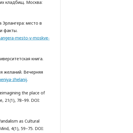
ких кладбищ. Москва:
а Эрлангера: место в
и факты.
erlangera-mesto-v-moskve-
ниверситетская книга.
ния желаний. Вечерняя
eniya-zhelanij
.
eimagining the place of
e, 21(1), 78–99. DOI:
: Vandalism as Cultural
Mind, 4(1), 59–75. DOI: