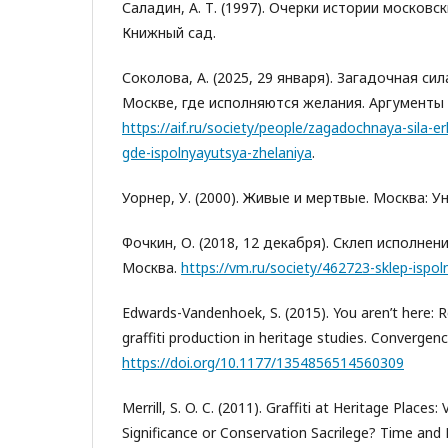
Саладин, А. Т. (1997). Очерки истории московс
Книжный сад.
Соколова, А. (2025, 29 января). Загадочная сил
Москве, где исполняются желания. Аргументы 
https://aif.ru/society/people/zagadochnaya-sila-
gde-ispolnyayutsya-zhelaniya
.
Уорнер, У. (2000). Живые и мертвые. Москва: У
Фочкин, О. (2018, 12 декабря). Склеп исполне
Москва.
https://vm.ru/society/462723-sklep-ispoln
Edwards-Vandenhoek, S. (2015). You aren’t here: R
graffiti production in heritage studies. Convergenc
https://doi.org/10.1177/1354856514560309
Merrill, S. O. C. (2011). Graffiti at Heritage Places
Significance or Conservation Sacrilege? Time and 