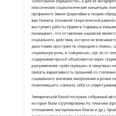
«спонтанной обрядности», а для ее интерпре
классические социологические концепции: пон
профанного Эмиля Дюркгейма и теория обряд
ван Геннепа. Основной теоретической рамкой
выступают работы Ирвинга Гофмана и Уильям
показывает, что оставление надписей являет
социального действия, которое не вписывает
дихотомию пространств «переднего плана», г
социальную роль, и «закулисья», где он от нее
содержании просьб объясняются через теорию
разграничение «действующих» и «мертвых» к
связать вариативность прошений со степенью
социального значения захоронения и ролью п
позволяющего «связать себя со спиритуализи
Эмпирической базой послужил собранный авто
которые были сгруппированы по тематике (пр
отношениях, материальных благах и др.). Пр