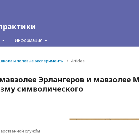
 практики
с
Информация
ая школа и полевые эксперименты
/
Articles
мавзолее Эрлангеров и мавзолее М
изму символического
ударственной службы