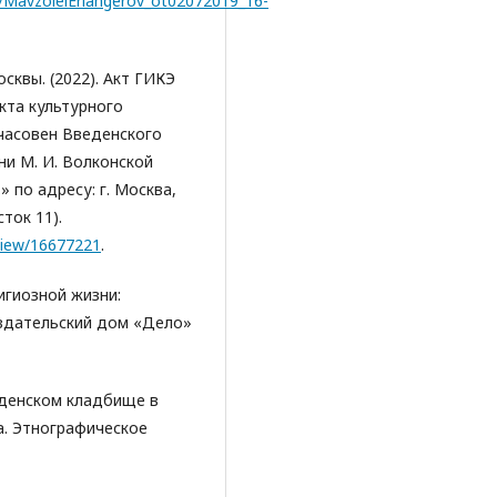
9/MavzoleiErlangerov_ot02072019_16-
квы. (2022). Акт ГИКЭ
кта культурного
часовен Введенского
ни М. И. Волконской
» по адресу: г. Москва,
ток 11).
view/16677221
.
игиозной жизни:
Издательский дом «Дело»
веденском кладбище в
а. Этнографическое