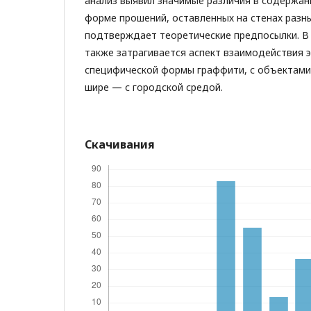
анализ выявил значимые различия в содержан
форме прошений, оставленных на стенах разн
подтверждает теоретические предпосылки. В 
также затрагивается аспект взаимодействия э
специфической формы граффити, с объектами 
шире — с городской средой.
Скачивания