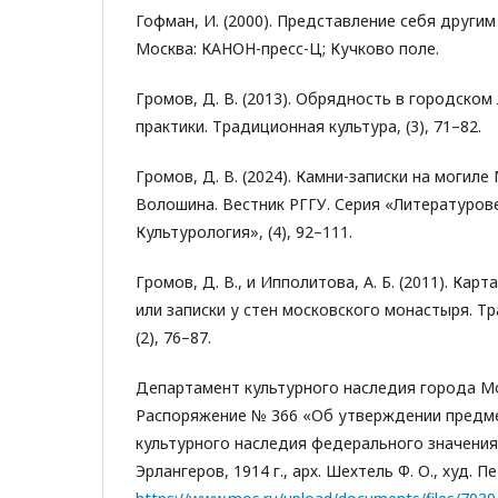
Гофман, И. (2000). Представление себя другим
Москва: КАНОН-пресс-Ц; Кучково поле.
Громов, Д. В. (2013). Обрядность в городско
практики. Традиционная культура, (3), 71–82.
Громов, Д. В. (2024). Камни-записки на могил
Волошина. Вестник РГГУ. Серия «Литературове
Культурология», (4), 92–111.
Громов, Д. В., и Ипполитова, А. Б. (2011). Кар
или записки у стен московского монастыря. Т
(2), 76–87.
Департамент культурного наследия города Мос
Распоряжение № 366 «Об утверждении предм
культурного наследия федерального значения
Эрлангеров, 1914 г., арх. Шехтель Ф. О., худ. П