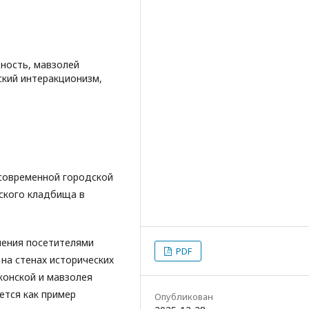
ность, мавзолей
ский интеракционизм,
современной городской
ского кладбища в
ления посетителями
PDF
на стенах исторических
конской и мавзолея
ется как пример
Опубликован