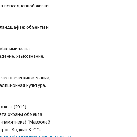
 в повседневной жизни.
м ландшафте: объекты и
е Максимилиана
дение. Языкознание.
та человеческих желаний,
радиционная культура,
квы. (2019).
ета охраны объекта
 (памятника) “Мавзолей
етров-Водкин К. С.”».