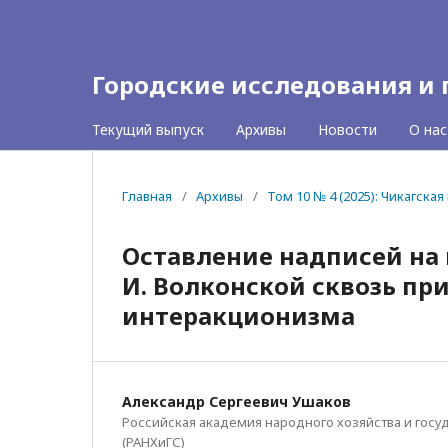
Городские исследования и
Текущий выпуск
Архивы
Новости
О на
Главная
/
Архивы
/
Том 10 № 4 (2025): Чикагск
Оставление надписей на 
И. Волконской сквозь пр
интеракционизма
Александр Сергеевич Ушаков
Российская академия народного хозяйства и гос
(РАНХиГС)