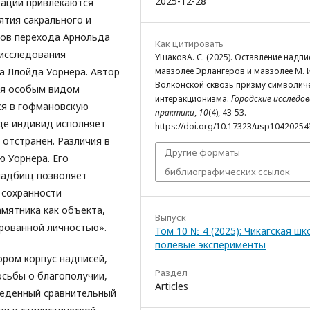
2025-12-28
тации привлекаются
ятия сакрального и
ов перехода Арнольда
Как цитировать
 исследования
УшаковА. С. (2025). Оставление надпи
мавзолее Эрлангеров и мавзолее М. 
а Ллойда Уорнера. Автор
Волконской сквозь призму символич
ся особым видом
интеракционизма.
Городские исследов
ся в гофмановскую
практики
,
10
(4), 43-53.
де индивид исполняет
https://doi.org/10.17323/usp10420254
 отстранен. Различия в
Другие форматы
 Уорнера. Его
библиографических ссылок
ладбищ позволяет
 сохранности
амятника как объекта,
Выпуск
рованной личностью».
Том 10 № 4 (2025): Чикагская шк
полевые эксперименты
ром корпус надписей,
Раздел
осьбы о благополучии,
Articles
оведенный сравнительный