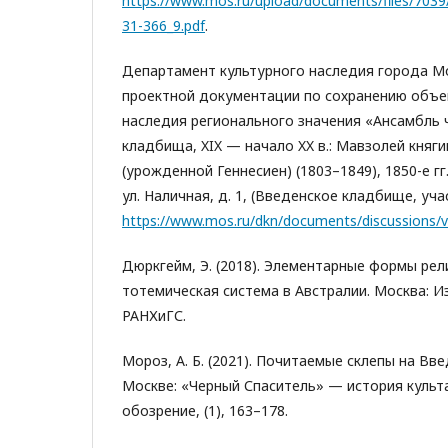
https://www.mos.ru/upload/documents/files/703
31-366_9.pdf
.
Департамент культурного наследия города Мос
проектной документации по сохранению объе
наследия регионального значения «Ансамбль 
кладбища, XIX — начало XX в.: Мавзолей княги
(урожденной Геннесиен) (1803–1849), 1850-е гг.
ул. Наличная, д. 1, (Введенское кладбище, учас
https://www.mos.ru/dkn/documents/discussions/
Дюркгейм, Э. (2018). Элементарные формы рел
тотемическая система в Австралии. Москва: 
РАНХиГС.
Мороз, А. Б. (2021). Почитаемые склепы на В
Москве: «Черный Спаситель» — история культ
обозрение, (1), 163–178.