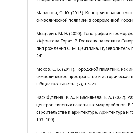
Малинова, О. Ю. (2013). Конструирование смы
символической политики в современной Росси
Мещерин, М. Н. (2020). Топография и геоморф
«Афонтова Гора». В Геология палеолита Север
дня рождения С. М. Цейтлина. Путеводитель по
24).
Мохов, С. В. (2011). Городской памятник, как ин
символическое пространство и историческая п
Общество. Власть, (7), 17–29.
Насыбуллина, Р. А., и Васильева, Е. А. (2022).
центров типовых панельных микрорайонов. В 
строительстве и архитектуре. Архитектура и г
103–109).
Оже, М. (2017). Неместа. Введение в антропол