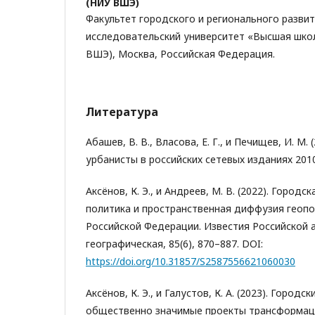
(НИУ ВШЭ)
Факультет городского и регионального разви
исследовательский университет «Высшая шко
ВШЭ), Москва, Российская Федерация.
Литература
Абашев, В. В., Власова, Е. Г., и Печищев, И. М. 
урбанисты в российских сетевых изданиях 201
Аксёнов, К. Э., и Андреев, М. В. (2022). Город
политика и пространственная диффузия геопо
Российской Федерации. Известия Российской а
географическая, 85(6), 870–887. DOI:
https://doi.org/10.31857/S2587556621060030
Аксёнов, К. Э., и Галустов, К. А. (2023). Городс
общественно значимые проекты трансформац