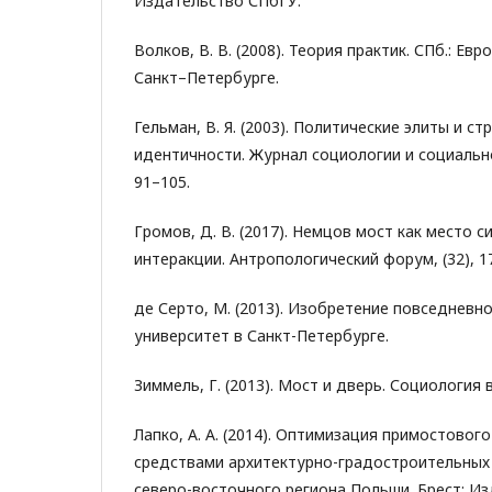
Издательство СПбГУ.
Волков, В. В. (2008). Теория практик. СПб.: Ев
Санкт–Петербурге.
Гельман, В. Я. (2003). Политические элиты и с
идентичности. Журнал социологии и социально
91–105.
Громов, Д. В. (2017). Немцов мост как место 
интеракции. Антропологический форум, (32), 1
де Серто, М. (2013). Изобретение повседневно
университет в Санкт-Петербурге.
Зиммель, Г. (2013). Мост и дверь. Социология в
Лапко, А. А. (2014). Оптимизация примостовог
средствами архитектурно-градостроительных
северо-восточного региона Польши. Брест: И