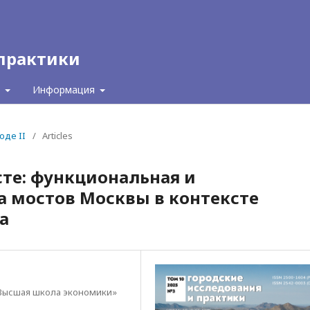
 практики
с
Информация
оде II
/
Articles
те: функциональная и
 мостов Москвы в контексте
а
Высшая школа экономики»