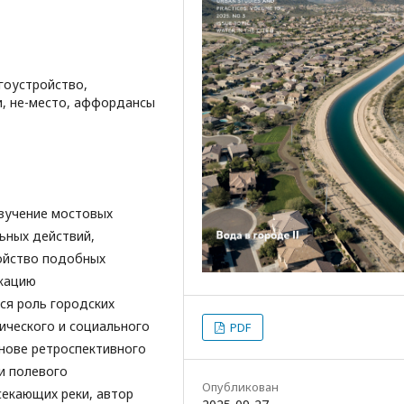
гоустройство,
и, не-место, аффордансы
изучение мостовых
ьных действий,
ойство подобных
икацию
ся роль городских
ического и социального
PDF
нове ретроспективного
и полевого
Опубликован
секающих реки, автор