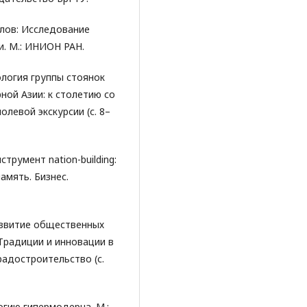
слов: Исследование
и. М.: ИНИОН РАН.
ология группы стоянок
ной Азии: к столетию со
левой экскурсии (с. 8–
струмент nation-building:
амять. Бизнес.
 Развитие общественных
Традиции и инновации в
радостроительство (с.
огию гипермодерна. М.: