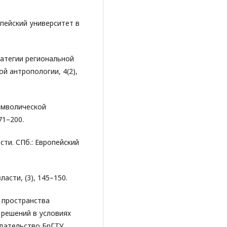
ропейский университет в
тратегии региональной
й антропологии, 4(2),
символической
71–200.
сти. СПб.: Европейский
ласти, (3), 145–150.
о пространства
 решений в условиях
здательство БрГТУ.