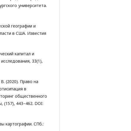
ургского университета.
ческой географии и
ласти в США. Известия
ический капитал и
исследования, 33(1),
 В. (2020). Право на
ртисипация в
иторинг общественного
 (157), 443–462. DOI:
овы картографии. СПб.: