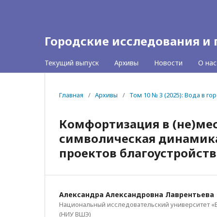
Городские исследования и
Текущий выпуск
Архивы
Новости
О на
Главная
/
Архивы
/
Том 10 № 3 (2025): Вода в гор
Комфортизация в (не)мес
символическая динамика
проектов благоустройств
Александра Александровна Лаврентьева
Национальный исследовательский университет «
(НИУ ВШЭ)