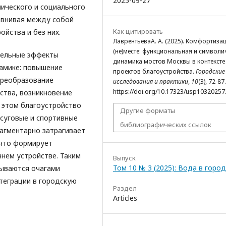
2025-09-27
ического и социального
авнивая между собой
Как цитировать
йства и без них.
ЛаврентьеваА. А. (2025). Комфортиза
(не)месте: функциональная и символи
тельные эффекты
динамика мостов Москвы в контексте
амике: повышение
проектов благоустройства.
Городские
преобразование
исследования и практики
,
10
(3), 72-87.
https://doi.org/10.17323/usp10320257
ства, возникновение
 этом благоустройство
Другие форматы
суговые и спортивные
библиографических ссылок
агментарно затрагивает
 что формирует
ннем устройстве. Таким
Выпуск
Том 10 № 3 (2025): Вода в город
зываются очагами
теграции в городскую
Раздел
Articles