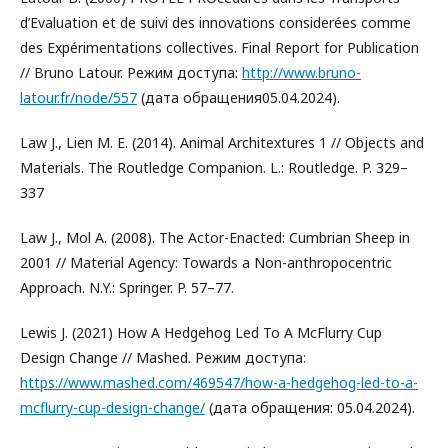
d’Evaluation et de suivi des innovations considerées comme
des Expérimentations collectives. Final Report for Publication
// Bruno Latour. Режим доступа:
http://www.bruno-
latour.fr/node/557
(дата обращения05.04.2024).
Law J., Lien M. E. (2014). Animal Architextures 1 // Objects and
Materials. The Routledge Companion. L.: Routledge. P. 329–
337
Law J., Mol A. (2008). The Actor-Enacted: Cumbrian Sheep in
2001 // Material Agency: Towards a Non-anthropocentric
Approach. N.Y.: Springer. P. 57–77.
Lewis J. (2021) How A Hedgehog Led To A McFlurry Cup
Design Change // Mashed. Режим доступа:
https://www.mashed.com/469547/how-a-hedgehog-led-to-a-
mcflurry-cup-design-change/
(дата обращения: 05.04.2024).