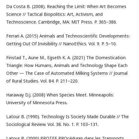
Da Costa B. (2008). Reaching the Limit: When Art Becomes
Science // Tactical Biopolitics: Art, Activism, and
Technoscience. Cambridge, MA: MIT Press. P. 365–386.
Ferrari A. (2015) Animals and Technoscientific Developments:
Getting Out Of Invisibility // NanoEthics. Vol. 9. P. 5–10.
Finstad T., Aune M., Egseth K. A. (2021) The Domestication
Triangle: How Humans, Animals and Technology Shape Each
Other — The Case of Automated Milking Systems // Journal
of Rural Studies. Vol. 84. P. 211–220.
Haraway D.J. (2008) When Species Meet. Minneapolis:
University of Minnesota Press.
Latour B. (1990). Technology Is Society Made Durable // The
Sociological Review. Vol. 38. No. 1. P. 103–131.
Latour B. (2000) PROTEE PROcédures dans les Transports