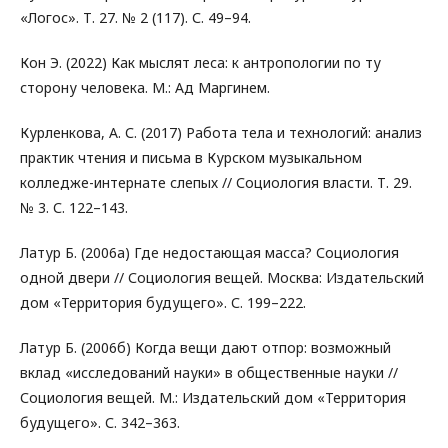
«Логос». Т. 27. № 2 (117). С. 49–94.
Кон Э. (2022) Как мыслят леса: к антропологии по ту
сторону человека. М.: Ад Маргинем.
Курленкова, А. С. (2017) Работа тела и технологий: анализ
практик чтения и письма в Курском музыкальном
колледже-интернате слепых // Социология власти. Т. 29.
№ 3. С. 122–143.
Латур Б. (2006а) Где недостающая масса? Социология
одной двери // Социология вещей. Москва: Издательский
дом «Территория будущего». С. 199–222.
Латур Б. (2006б) Когда вещи дают отпор: возможный
вклад «исследований науки» в общественные науки //
Социология вещей. М.: Издательский дом «Территория
будущего». С. 342–363.