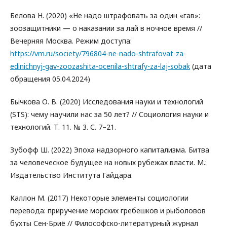
Белова Н. (2020) «Не надо штрафовать за один «гав»:
зоозащитники — о наказании за лай в ночное время //
Вечерняя Москва. Режим доступа:
https://vm.ru/society/796804-ne-nado-shtrafovat-za-
edinichnyj-gav-zoozashita-ocenila-shtrafy-za-laj-sobak
(дата
обращения 05.04.2024)
Бычкова О. В. (2020) Исследования науки и технологий
(STS): чему научили нас за 50 лет? // Социология науки и
технологий. Т. 11. № 3. С. 7–21.
Зубофф Ш. (2022) Эпоха надзорного капитализма. Битва
за человеческое будущее на новых рубежах власти. М.:
Издательство Института Гайдара.
Каллон М. (2017) Некоторые элементы социологии
перевода: приручение морских гребешков и рыболовов
бухты Сен-Бриё // Философско-литературный журнал