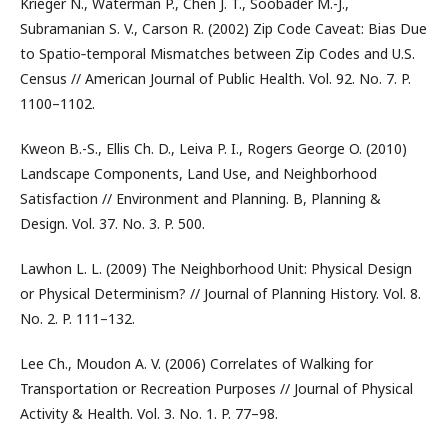
Krieger N., Waterman P., Chen J. T., Soobader M.-J.,
Subramanian S. V., Carson R. (2002) Zip Code Caveat: Bias Due
to Spatio‑temporal Mismatches between Zip Codes and U.S.
Census // American Journal of Public Health. Vol. 92. No. 7. P.
1100–1102.
Kweon B.-S., Ellis Ch. D., Leiva P. I., Rogers George O. (2010)
Landscape Components, Land Use, and Neighborhood
Satisfaction // Environment and Planning. B, Planning &
Design. Vol. 37. No. 3. P. 500.
Lawhon L. L. (2009) The Neighborhood Unit: Physical Design
or Physical Determinism? // Journal of Planning History. Vol. 8.
No. 2. P. 111–132.
Lee Ch., Moudon A. V. (2006) Correlates of Walking for
Transportation or Recreation Purposes // Journal of Physical
Activity & Health. Vol. 3. No. 1. P. 77–98.