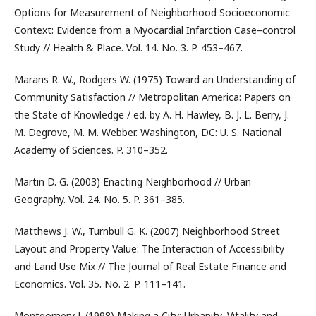
Options for Measurement of Neighborhood Socioeconomic
Context: Evidence from a Myocardial Infarction Case–control
Study // Health & Place. Vol. 14. No. 3. P. 453–467.
Marans R. W., Rodgers W. (1975) Toward an Understanding of
Community Satisfaction // Metropolitan America: Papers on
the State of Knowledge / ed. by A. H. Hawley, B. J. L. Berry, J.
M. Degrove, M. M. Webber. Washington, DC: U. S. National
Academy of Sciences. P. 310–352.
Martin D. G. (2003) Enacting Neighborhood // Urban
Geography. Vol. 24. No. 5. P. 361–385.
Matthews J. W., Turnbull G. K. (2007) Neighborhood Street
Layout and Property Value: The Interaction of Accessibility
and Land Use Mix // The Journal of Real Estate Finance and
Economics. Vol. 35. No. 2. P. 111–141.
Montgomery J. (1998) Making a City: Urbanity, Vitality and