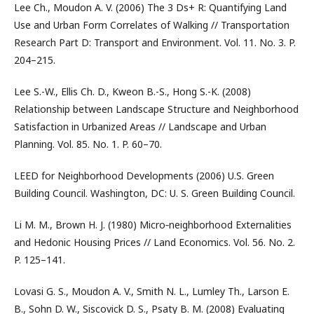
Lee Ch., Moudon A. V. (2006) The 3 Ds+ R: Quantifying Land
Use and Urban Form Correlates of Walking // Transportation
Research Part D: Transport and Environment. Vol. 11. No. 3. P.
204–215.
Lee S.-W., Ellis Ch. D., Kweon B.-S., Hong S.-K. (2008)
Relationship between Landscape Structure and Neighborhood
Satisfaction in Urbanized Areas // Landscape and Urban
Planning. Vol. 85. No. 1. P. 60–70.
LEED for Neighborhood Developments (2006) U.S. Green
Building Council. Washington, DC: U. S. Green Building Council.
Li M. M., Brown H. J. (1980) Micro‑neighborhood Externalities
and Hedonic Housing Prices // Land Economics. Vol. 56. No. 2.
P. 125–141.
Lovasi G. S., Moudon A. V., Smith N. L., Lumley Th., Larson E.
B., Sohn D. W., Siscovick D. S., Psaty B. M. (2008) Evaluating