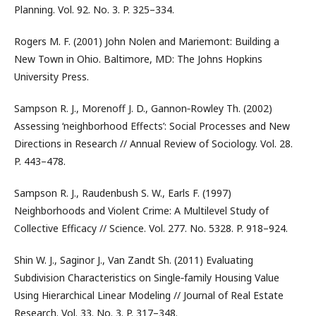
Planning. Vol. 92. No. 3. P. 325–334.
Rogers M. F. (2001) John Nolen and Mariemont: Building a
New Town in Ohio. Baltimore, MD: The Johns Hopkins
University Press.
Sampson R. J., Morenoff J. D., Gannon‑Rowley Th. (2002)
Assessing ‘neighborhood Effects’: Social Processes and New
Directions in Research // Annual Review of Sociology. Vol. 28.
P. 443–478.
Sampson R. J., Raudenbush S. W., Earls F. (1997)
Neighborhoods and Violent Crime: A Multilevel Study of
Collective Efficacy // Science. Vol. 277. No. 5328. P. 918–924.
Shin W. J., Saginor J., Van Zandt Sh. (2011) Evaluating
Subdivision Characteristics on Single‑family Housing Value
Using Hierarchical Linear Modeling // Journal of Real Estate
Research. Vol. 33. No. 3. P. 317–348.