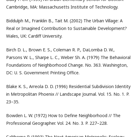
Cambridge, MA: Massachusetts Institute of Technology.
Biddulph M., Franklin B., Tait M. (2002) The Urban Village: A
Real or Imagined Contribution to Sustainable Development?
Wales, UK: Cardiff University.
Birch D. L., Brown E. S., Coleman R. P., DaLomba D. W.,
Parsons W. L., Sharpe L. C., Weber Sh. A. (1979) The Behavioral
Foundations of Neighborhood Change. No. 363. Washington,
DC: U. S. Government Printing Office.
Blake K. S., Arreola D. D. (1996) Residential Subdivision Identity
in Metropolitan Phoenix // Landscape Journal. Vol. 15. No. 1. P.
23–35.
Bowden L. W. (1972) How to Define Neighborhood // The
Professional Geographer. Vol. 24. No. 3. P. 227–228.
Calthorpe P. (1993) The Next American Metropolis: Ecology,