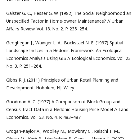
Galster G. C., Hesser G. W. (1982) The Social Neighborhood an
Unspecified Factor in Home-owner Maintenance? // Urban
Affairs Review. Vol. 18. No. 2. P. 235–254.
Geoghegan J., Wainger L. A., Bockstael N. E. (1997) Spatial
Landscape Indices in a Hedonic Framework: An Ecological
Economics Analysis Using GIS // Ecological Economics. Vol. 23.
No. 3. P. 251–264.
Gibbs R. J. (2011) Principles of Urban Retail Planning and
Development. Hoboken, NJ: Wiley.
Goodman A. C. (1977) A Comparison of Block Group and
Census Tract Data in a Hedonic Housing Price Model // Land
Economics. Vol. 53. No. 4. P. 483–487.
Grogan‑Kaylor A., Woolley M., Mowbray C., Reischl T. M.,
Gilster M., Karb R., Macfarlane P., Gant L., Alaimo K. (2007)