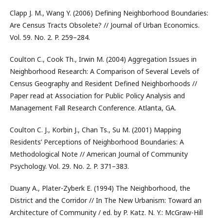
Clapp J. M., Wang Y. (2006) Defining Neighborhood Boundaries:
Are Census Tracts Obsolete? // Journal of Urban Economics.
Vol. 59. No. 2. P. 259–284.
Coulton C., Cook Th., Irwin M. (2004) Aggregation Issues in
Neighborhood Research: A Comparison of Several Levels of
Census Geography and Resident Defined Neighborhoods //
Paper read at Association for Public Policy Analysis and
Management Fall Research Conference. Atlanta, GA.
Coulton C. J., Korbin J., Chan Ts., Su M. (2001) Mapping
Residents’ Perceptions of Neighborhood Boundaries: A
Methodological Note // American Journal of Community
Psychology. Vol. 29. No. 2. P. 371–383.
Duany A., Plater-Zyberk E. (1994) The Neighborhood, the
District and the Corridor // In The New Urbanism: Toward an
Architecture of Community / ed. by P. Katz. N. Y.: McGraw-Hill