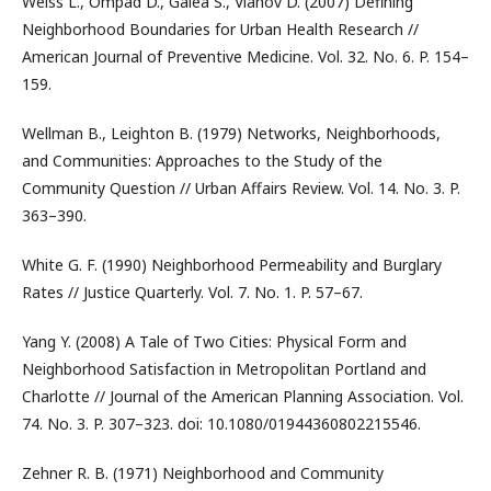
Weiss L., Ompad D., Galea S., Vlahov D. (2007) Defining
Neighborhood Boundaries for Urban Health Research //
American Journal of Preventive Medicine. Vol. 32. No. 6. P. 154–
159.
Wellman B., Leighton B. (1979) Networks, Neighborhoods,
and Communities: Approaches to the Study of the
Community Question // Urban Affairs Review. Vol. 14. No. 3. P.
363–390.
White G. F. (1990) Neighborhood Permeability and Burglary
Rates // Justice Quarterly. Vol. 7. No. 1. P. 57–67.
Yang Y. (2008) A Tale of Two Cities: Physical Form and
Neighborhood Satisfaction in Metropolitan Portland and
Charlotte // Journal of the American Planning Association. Vol.
74. No. 3. P. 307–323. doi: 10.1080/01944360802215546.
Zehner R. B. (1971) Neighborhood and Community