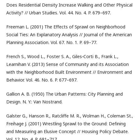
Does Residential Density Increase Walking and Other Physical
Activity? // Urban Studies. Vol. 44. No. 4. P. 679–697.
Freeman L. (2001) The Effects of Sprawl on Neighborhood
Social Ties: An Explanatory Analysis // Journal of the American
Planning Association. Vol. 67. No. 1. P. 69–77.
French S., Wood L., Foster S. A., Giles‑Corti B., Frank L.,
Learnihan V. (2013) Sense of Community and its Association
with the Neighborhood Built Environment // Environment and
Behavior. Vol. 46. No. 6. P. 677–697.
Gallion A. B. (1950) The Urban Patterns: City Planning and
Design. N. Y.: Van Nostrand.
Galster G., Hanson R., Ratcliffe M. R., Wolman H., Coleman St.,
Freihage J. (2001) Wrestling Sprawl to the Ground: Defining
and Measuring an Elusive Concept // Housing Policy Debate.
Vol. 12. No. 4. P. 681–717.