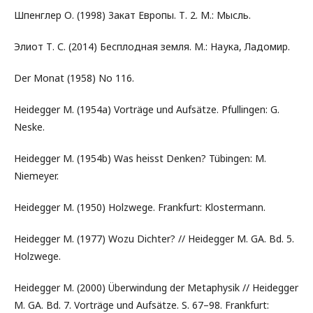
Шпенглер О. (1998) Закат Европы. Т. 2. М.: Мысль.
Элиот Т. С. (2014) Бесплодная земля. М.: Наука, Ладомир.
Der Monat (1958) No 116.
Heidegger M. (1954a) Vorträge und Aufsätze. Pfullingen: G.
Neske.
Heidegger M. (1954b) Was heisst Denken? Tübingen: M.
Niemeyer.
Heidegger M. (1950) Holzwege. Frankfurt: Klostermann.
Heidegger M. (1977) Wozu Dichter? // Heidegger M. GA. Bd. 5.
Holzwege.
Heidegger M. (2000) Überwindung der Metaphysik // Heidegger
M. GA. Bd. 7. Vorträge und Aufsätze. S. 67–98. Frankfurt: