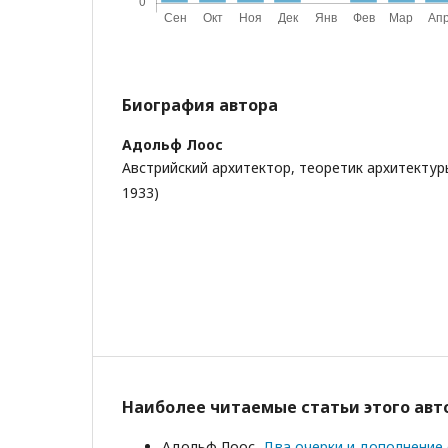
Биография автора
Адольф Лоос
Австрийский архитектор, теоретик архитектур
1933)
Наиболее читаемые статьи этого авто
Адольф Лоос,
Два очерки и дополнение