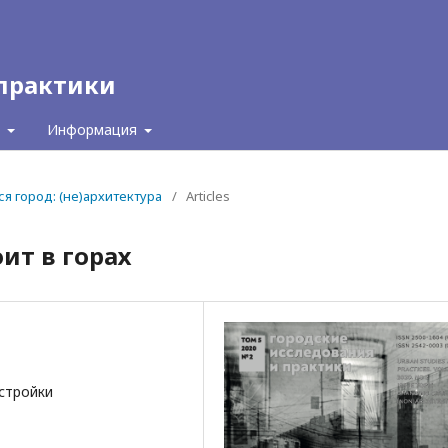
 практики
с
Информация
ся город: (не)архитектура
/
Articles
оит в горах
стройки