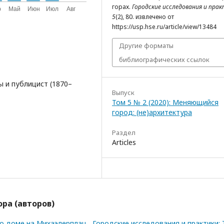
горах.
Городские исследования и пра
5
(2), 80. извлечено от
https://usp.hse.ru/article/view/13484
Другие форматы
библиографических ссылок
ы и публицист (1870–
Выпуск
Том 5 № 2 (2020): Меняющийся
город: (не)архитектура
Раздел
Articles
ра (авторов)
 о доме на Михаэлерплац
,
Городские исследования и практики: