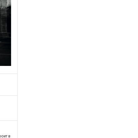
роит в