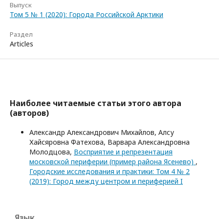
Выпуск
Том 5 № 1 (2020): Города Российской Арктики
Раздел
Articles
Наиболее читаемые статьи этого автора
(авторов)
Александр Александрович Михайлов, Алсу
Хайсяровна Фатехова, Варвара Александровна
Молодцова,
Восприятие и репрезентация
московской периферии (пример района Ясенево)
,
Городские исследования и практики: Том 4 № 2
(2019): Город между центром и периферией I
Язык