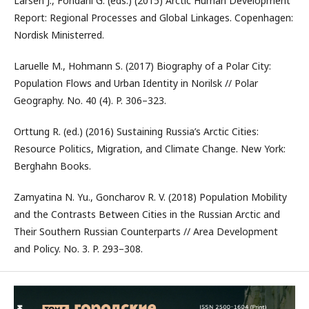
Larsen J., Fondahl G. (eds.) (2015) Arctic Human Development
Report: Regional Processes and Global Linkages. Copenhagen:
Nordisk Ministerrеd.
Laruelle M., Hohmann S. (2017) Biography of a Polar City:
Population Flows and Urban Identity in Norilsk // Polar
Geography. No. 40 (4). P. 306–323.
Orttung R. (ed.) (2016) Sustaining Russia’s Arctic Cities:
Resource Politics, Migration, and Climate Change. New York:
Berghahn Books.
Zamyatina N. Yu., Goncharov R. V. (2018) Population Mobility
and the Contrasts Between Cities in the Russian Arctic and
Their Southern Russian Counterparts // Area Development
and Policy. No. 3. P. 293–308.