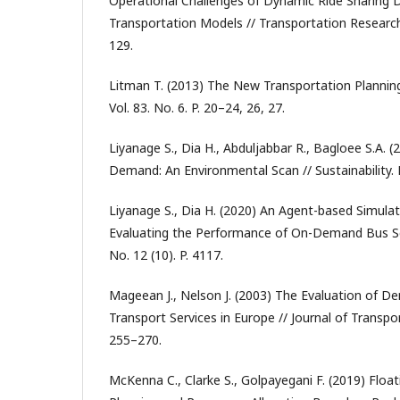
Operational Challenges of Dynamic Ride Sharing
Transportation Models // Transportation Research
129.
Litman T. (2013) The New Transportation Planning
Vol. 83. No. 6. P. 20–24, 26, 27.
Liyanage S., Dia H., Abduljabbar R., Bagloee S.A. (
Demand: An Environmental Scan // Sustainability. N
Liyanage S., Dia H. (2020) An Agent-based Simula
Evaluating the Performance of On-Demand Bus Serv
No. 12 (10). P. 4117.
Mageean J., Nelson J. (2003) The Evaluation of 
Transport Services in Europe // Journal of Transpo
255–270.
McKenna C., Clarke S., Golpayegani F. (2019) Flo