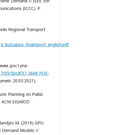
-time Demand // IEEE 5th
nications (ICCC). P.
sinki Regional Transport
16_kutsupius_finalreport_english.pdf
Режим доступа:
17/05/5bc8f37-3668-POE-
ния: 20.03.2021).
oute Planning on Public
015 ACM SIGMOD
Mandjes M. (2019) GPU-
el Demand Models //