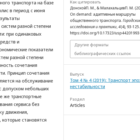
Как цитировать
ного транспорта на базе
ДонскойП. М., & МалахальцевП. М. (20
лис в период с июня
On demand: адаптивные маршруты
езультаты
общественного транспорта.
Городски
систем разной степени
исследования и практики
,
4
(4), 93-125.
https://doi.org/10.17323/usp44201993
ти: при одинаковых
средств и
Другие форматы
ономические показатели
библиографических ссылок
стем разной степени
вность сочетания
ти. Принцип сочетания
Выпуск
Том 4 № 4 (2019): Транспорт эпо
ляется на обслуживание
нестабильности
с допуском небольших
ые же транспортные
Раздел
вания сервиса без
Articles
ку движения,
, которые становятся