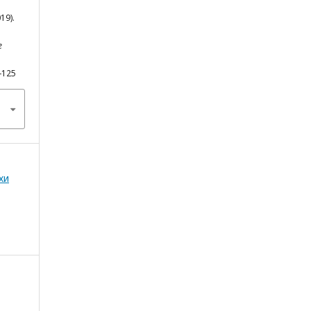
19).
е
-125
хи