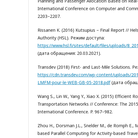
Planning and Passenger Allocation Based on Real
International Conference on Computer and Commu
2203–2207.
Rissanen K. (2016) Kutsupius – Final Report // Hel
Authority (HSL). Режим доступа:
https://www.hsl.fi/sites/default/files/uploads/8_20
(дата обращения: 20.03.2021).
Transdev (2018) First- and Last-Mile Solutions. 
https://cdn.transdev.com/wp-content/uploads/20
LMFM-pour-le-WEB-GB-05-2018.pdf
(дата обраще
Wang S., Lin W., Yang Y., Xiao X. (2015) Efficient R
Transportation Networks // Conference: The 2
International Conference. P. 967–982.
Zhou H., Dorsman J.L., Snelder M., de Romph E., 
based Parallel Computing for Activity-based Trav