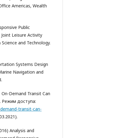
Office Americas, Wealth
sponsive Public
Joint Leisure Activity
n Science and Technology.
ortation Systems Design
 Marine Navigation and
8.
9) On-Demand Transit Can
p. Режим доступа:
-demand-transit-can-
3.2021).
2016) Analysis and