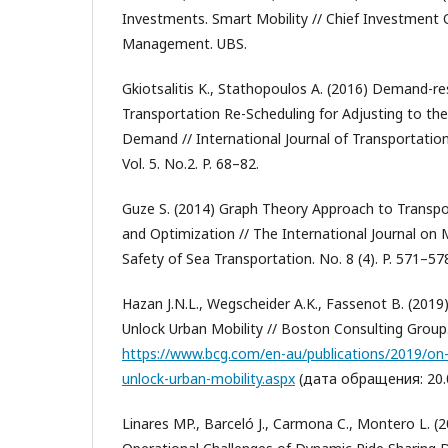
Investments. Smart Mobility // Chief Investment 
Management. UBS.
Gkiotsalitis K., Stathopoulos A. (2016) Demand-re
Transportation Re-Scheduling for Adjusting to the 
Demand // International Journal of Transportatio
Vol. 5. No.2. P. 68–82.
Guze S. (2014) Graph Theory Approach to Transp
and Optimization // The International Journal on
Safety of Sea Transportation. No. 8 (4). P. 571–57
Hazan J.N.L., Wegscheider A.K., Fassenot B. (201
Unlock Urban Mobility // Boston Consulting Grou
https://www.bcg.com/en-au/publications/2019/on
unlock-urban-mobility.aspx
(дата обращения: 20.0
Linares MP., Barceló J., Carmona C., Montero L. (