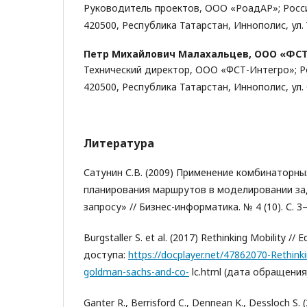
Руководитель проектов, ООО «РоадАР»; Росс
420500, Республика Татарстан, Иннополис, ул. 
Петр Михайлович Малахальцев,
ООО «ФСТ
Технический директор, ООО «ФСТ-Интегро»; Р
420500, Республика Татарстан, Иннополис, ул. 
Литература
Сатунин С.В. (2009) Применение комбинаторн
планирования маршрутов в моделировании за
запросу» // Бизнес-информатика. № 4 (10). С. 3–
Burgstaller S. et al. (2017) Rethinking Mobility //
доступа:
https://docplayer.net/47862070-Rethink
goldman-sachs-and-co-
lc.html (дата обращения:
Ganter R., Berrisford C., Dennean K., Dessloch S.