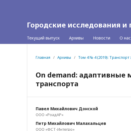
Городские исследования и
Текущий выпуск
Архивы
Новости
О на
Главная
/
Архивы
/
Том 4 № 4 (2019): Транспор
On demand: адаптивные
транспорта
Павел Михайлович Донской
ООО «РоадАР»
Петр Михайлович Малахальцев
ООО «ФСТ-Интегро»