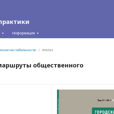
 практики
с
Информация
т эпохи нестабильности
/
Articles
 маршруты общественного