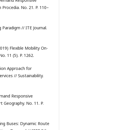
 Demand Responsive
 Procedia. No. 21. P. 110–
 Paradigm // ITE Journal.
2019) Flexible Mobility On-
o. 11 (5). P. 1262.
tion Approach for
ices // Sustainability.
Demand Responsive
rt Geography. No. 11. P.
ating Buses: Dynamic Route