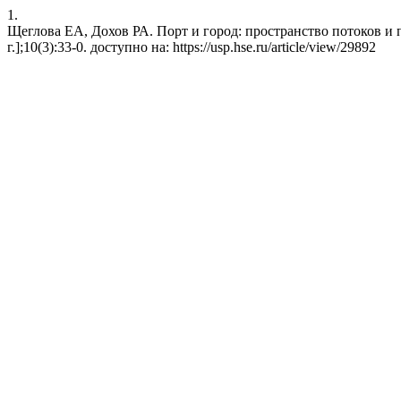
1.
Щеглова ЕА, Дохов РА. Порт и город: пространство потоков и п
г.];10(3):33-0. доступно на: https://usp.hse.ru/article/view/29892