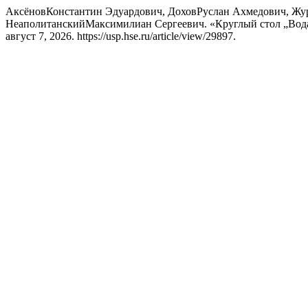
АксёновКонстантин Эдуардович, ДоховРуслан Ахмедович, Жу
НеаполитанскийМаксимилиан Сергеевич. «Круглый стол „Вода 
август 7, 2026. https://usp.hse.ru/article/view/29897.