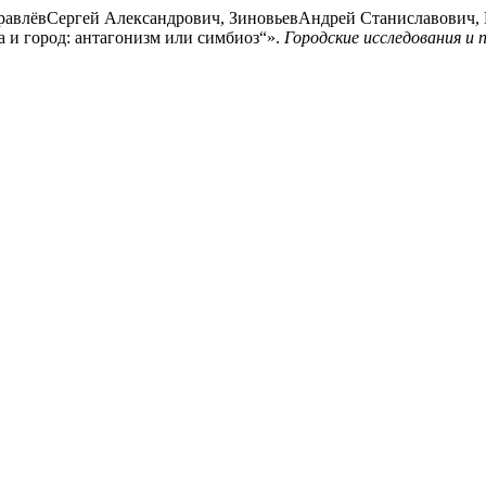
равлёвСергей Александрович, ЗиновьевАндрей Станиславович,
и город: антагонизм или симбиоз“».
Городские исследования и 