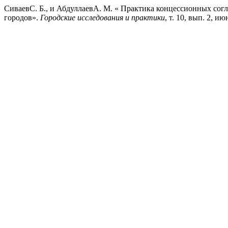
СиваевС. Б., и АбдуллаевА. М. « Практика концессионных сог
городов».
Городские исследования и практики
, т. 10, вып. 2, и