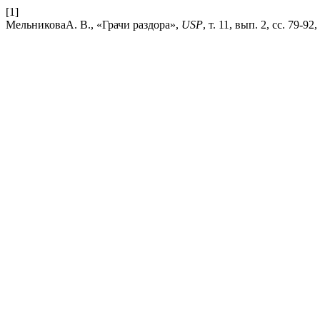
[1]
МельниковаА. В., «Грачи раздора»,
USP
, т. 11, вып. 2, сс. 79-92