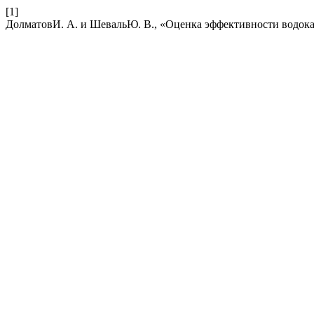
[1]
ДолматовИ. А. и ШевальЮ. В., «Оценка эффективности водок