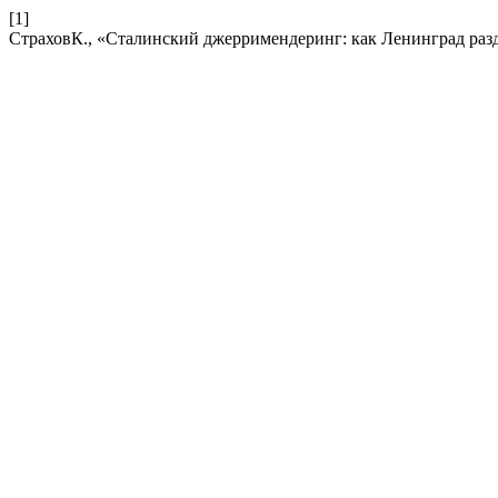
[1]
СтраховК., «Сталинский джерримендеринг: как Ленинград разд