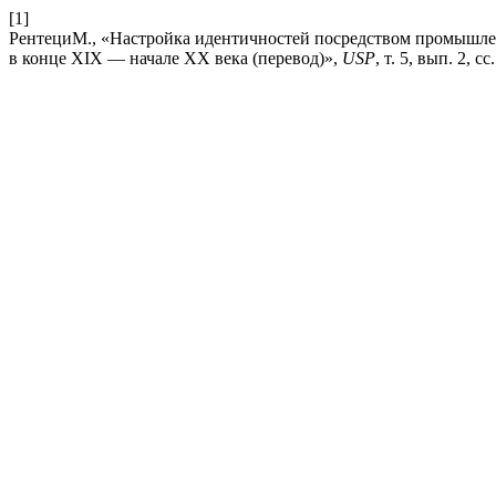
[1]
РентециМ., «Настройка идентичностей посредством промышлен
в конце XIX — начале XX века (перевод)»,
USP
, т. 5, вып. 2, сс