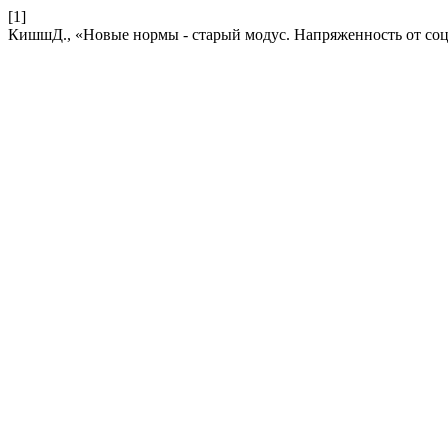
[1]
КишшД., «Новые нормы - старый модус. Напряженность от со