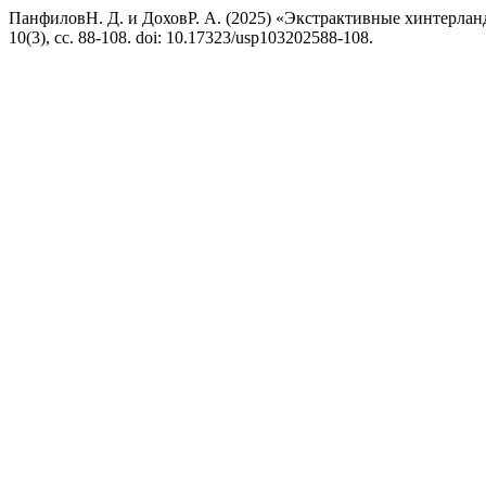
ПанфиловН. Д. и ДоховР. А. (2025) «Экстрактивные хинтерлан
10(3), сс. 88-108. doi: 10.17323/usp103202588-108.