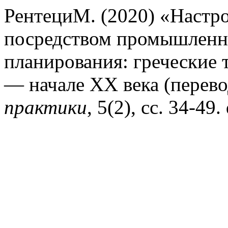
РентециМ. (2020) «Настр
посредством промышленно
планирования: греческие 
— начале XX века (перево
практики
, 5(2), сс. 34-4