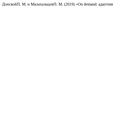
ДонскойП. М. и МалахальцевП. М. (2019) «On demand: адапти