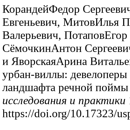
КорандейФедор Cергееви
Евгеньевич, МитовИлья 
Валерьевич, ПотаповЕгор
СёмочкинАнтон Сергееви
и ЯворскаяАрина Виталье
урбан-виллы: девелоперы 
ландшафта речной поймы
исследования и практики
https://doi.org/10.17323/u