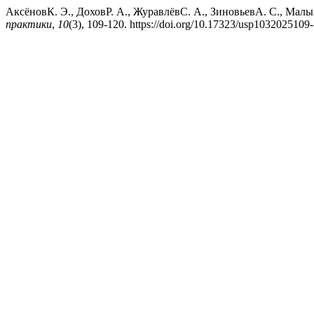
АксёновК. Э., ДоховР. А., ЖуравлёвС. А., ЗиновьевА. С., Мал
практики
,
10
(3), 109-120. https://doi.org/10.17323/usp1032025109