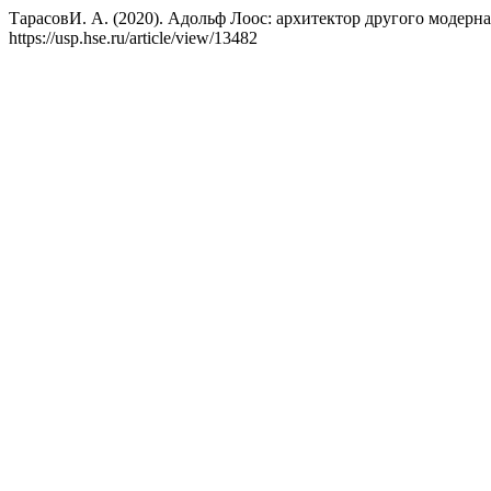
ТарасовИ. А. (2020). Адольф Лоос: архитектор другого модерн
https://usp.hse.ru/article/view/13482