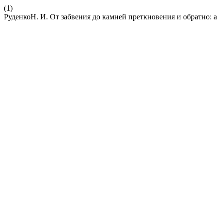
(1)
РуденкоН. И. От забвения до камней преткновения и обратно: