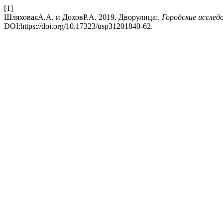
[1]
ШляховаяА.А. и ДоховР.А. 2019. Дворулица:.
Городские исслед
DOI:https://doi.org/10.17323/usp31201840-62.