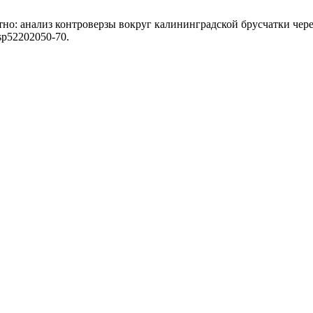
атно: анализ контроверзы вокруг калининградской брусчатки че
/usp52202050-70.