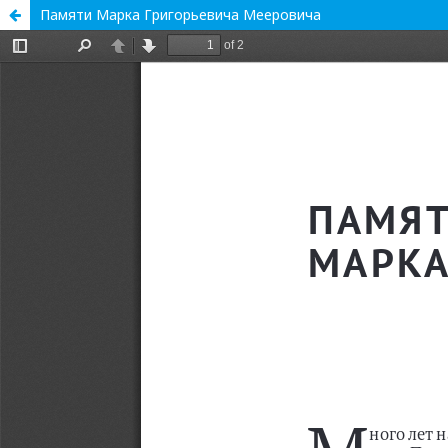
Памяти Марка Григорьевича Мееровича